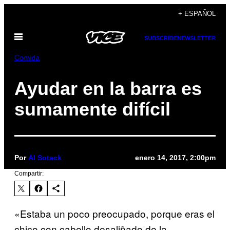
Saltar
+ ESPAÑOL
al
Abrir
contenido
SUBSCRIBE
NEWSLETTER
Menú
Comida
Ayudar en la barra es
sumamente difícil
Por
Al Sotack
enero 14, 2017, 2:00pm
Compartir:
«Estaba un poco preocupado, porque eras el
chico con cabello desaliñado de la