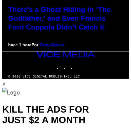
There’s a Ghost Hiding in ‘The
Godfather,’ and Even Francis
Ford Coppola Didn’t Catch It
hace 1 hora
Por
Tony Alpsen
VICE
MEDIA
INSTAGRAM
TIKTOK
YOUTUBE
© 2026 VICE DIGITAL PUBLISHING, LLC
×
KILL THE ADS FOR
JUST $2 A MONTH