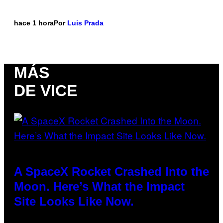
hace 1 hora
Por
Luis Prada
MÁS
DE VICE
A SpaceX Rocket Crashed Into the
Moon. Here’s What the Impact
Site Looks Like Now.