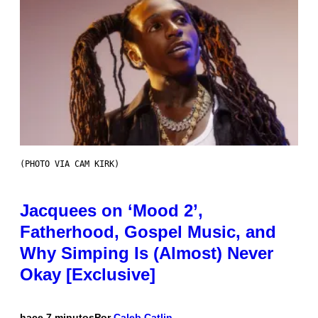
(PHOTO VIA CAM KIRK)
Jacquees on ‘Mood 2’,
Fatherhood, Gospel Music, and
Why Simping Is (Almost) Never
Okay [Exclusive]
hace 7 minutos
Por
Caleb Catlin