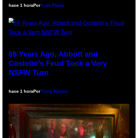
hace 1 hora
Por
Luis Prada
69 Years Ago, Abbott and
Costello’s Feud Took a Very
NSFW Turn
hace 1 hora
Por
Tony Alpsen