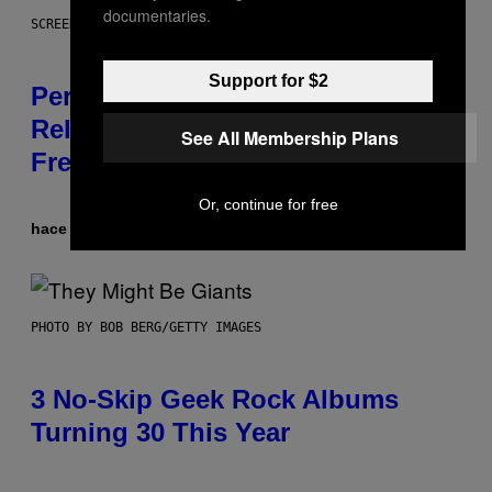
documentaries.
SCREENSHOT: EPIC GAMES
Support for $2
Perlica Fortnite Skin Revealed –
Release Date and How to Get It
See All Membership Plans
Free
Or, continue for free
hace 51 minutos
Por
Brent Koepp
PHOTO BY BOB BERG/GETTY IMAGES
3 No-Skip Geek Rock Albums
Turning 30 This Year