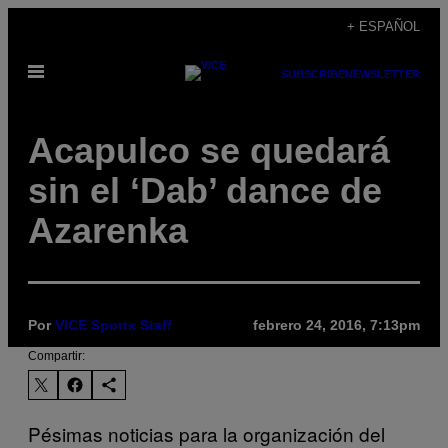
Saltar
+ ESPAÑOL
al
Abrir
contenido
SUBSCRIBE
NEWSLETTER
Menú
Acapulco se quedará
sin el ‘Dab’ dance de
Azarenka
Por
VICE Sports Staff
febrero 24, 2016, 7:13pm
Compartir:
Pésimas noticias para la organización del