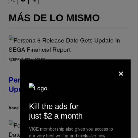
MÁS DE LO MISMO
SCREENSHOT: ATLUS
×
Persona 6 Release Date Gets
Update In SEGA Financial Report
Kill the ads for
hace 7 minutos
Por
Brent Koepp
just $2 a month
VICE membership also gives you access to
our very best writing and exclusive new