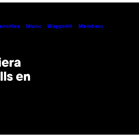
unchies
Music
Waypoint
Members
iera
ls en