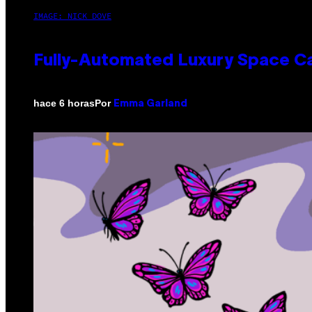
IMAGE: NICK DOVE
Fully-Automated Luxury Space C
Por
hace 6 horas
Emma Garland