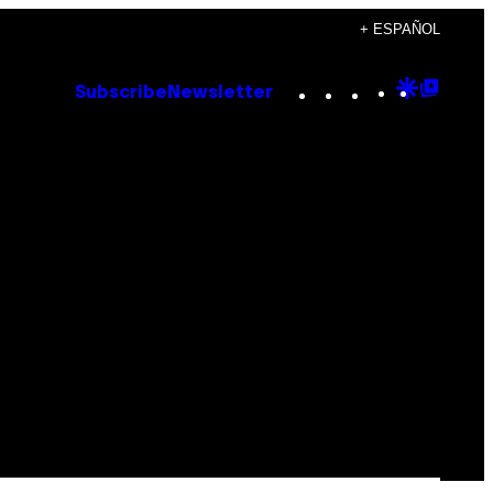
+ ESPAÑOL
Instagram
TikTok
YouTube
Google
Goog
Subscribe
Newsletter
Discove
Top
Posts