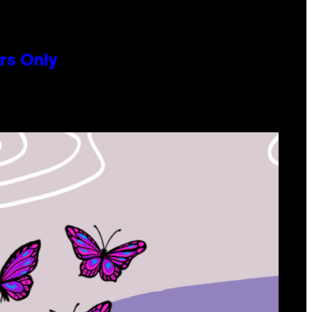
rs Only