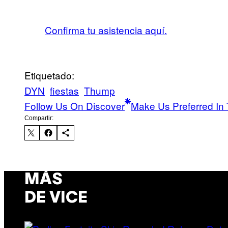
Confirma tu asistencia aquí.
Etiquetado:
DYN
fiestas
Thump
Follow Us On Discover
Make Us Preferred In 
Compartir:
MÁS
DE VICE