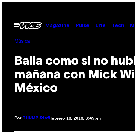
Saltar
al
contenido
Abrir
Magazine
Pulse
Life
Tech
M
Menú
Música
Baila como si no hub
mañana con Mick Wil
México
Por
febrero 18, 2016, 6:45pm
THUMP Staff