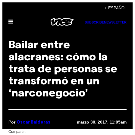
Saltar
+ ESPAÑOL
al
Abrir
contenido
SUBSCRIBE
NEWSLETTER
Menú
Bailar entre
alacranes: cómo la
trata de personas se
transformó en un
‘narconegocio’
Por
marzo 30, 2017, 11:05am
Oscar Balderas
Compartir: