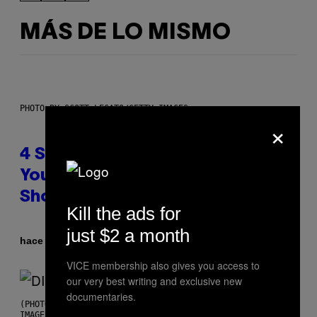
MÁS DE LO MISMO
PHOTO BY SCOTT LEGATO/GETTY IMAGES
×
4 Shoegaze Songs to Listen to if
You Don’t Know if You Like
Shoegaze
Kill the ads for
just $2 a month
Por
hace 3 horas
Stephen Andrew Galiher
VICE membership also gives you access to
our very best writing and exclusive new
documentaries.
(PHOTO BY ROBERTO PANUCCI – CORBIS/CORBIS VIA GETTY
IMAGES)