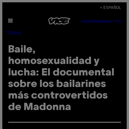
Saltar
+ ESPAÑOL
al
Abrir
contenido
SUBSCRIBE
NEWSLETTER
Menú
Música
Baile,
homosexualidad y
lucha: El documental
sobre los bailarines
más controvertidos
de Madonna