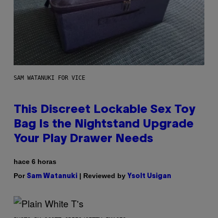
SAM WATANUKI FOR VICE
This Discreet Lockable Sex Toy
Bag Is the Nightstand Upgrade
Your Play Drawer Needs
hace 6 horas
Por
| Reviewed by
Sam Watanuki
Ysolt Usigan