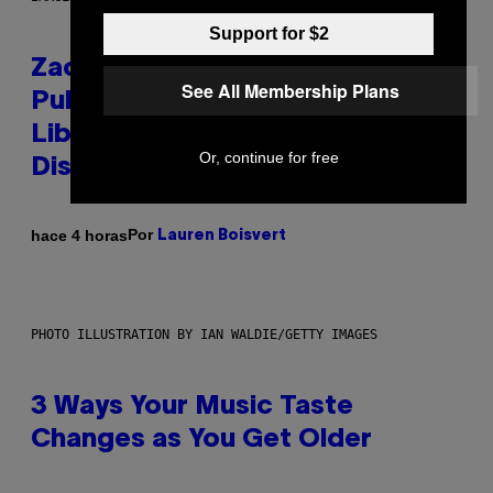
Support for $2
Zachary Cole Smith Wants a
See All Membership Plans
Publicly Owned Music Streaming
Library Built on Spotify’s
Or, continue for free
Dismantled Bones
Por
hace 4 horas
Lauren Boisvert
PHOTO ILLUSTRATION BY IAN WALDIE/GETTY IMAGES
3 Ways Your Music Taste
Changes as You Get Older