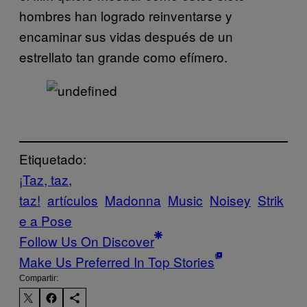
hombres han logrado reinventarse y
encaminar sus vidas después de un
estrellato tan grande como efímero.
Etiquetado:
¡Taz, taz,
taz!
artículos
Madonna
Music
Noisey
Strik
e a Pose
Follow Us On Discover
Make Us Preferred In Top Stories
Compartir: