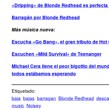
«Dripping» de Blonde Redhead es perfecta
Barragán por Blonde Redhead
Más música nueva:
Escucha «Go Bang», el gran tributo de Hot 
Escuchen «Mild Survival» de Teenanger
Michael Cera tiene el peor bigotito del mund
todos estábamos esperando
Etiquetado:
baja
bajas
barragan
Blonde Redhead
desca
music
Noisey