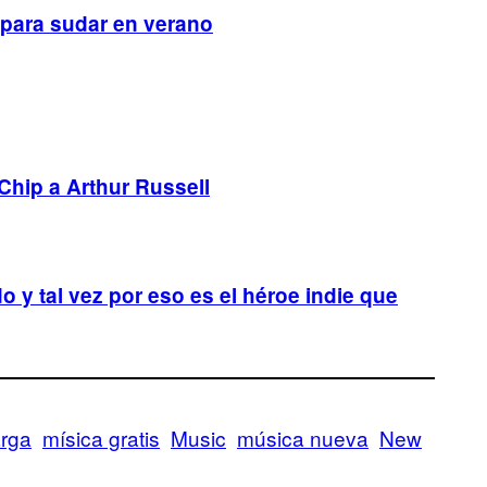
 para sudar en verano
Chip a Arthur Russell
o y tal vez por eso es el héroe indie que
rga
mísica gratis
Music
música nueva
New