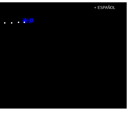
+ ESPAÑOL
Instagram
TikTok
YouTube
Google
Google
Discover
Top
Posts