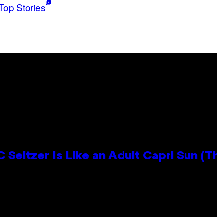
Top Stories
 Seltzer Is Like an Adult Capri Sun (T