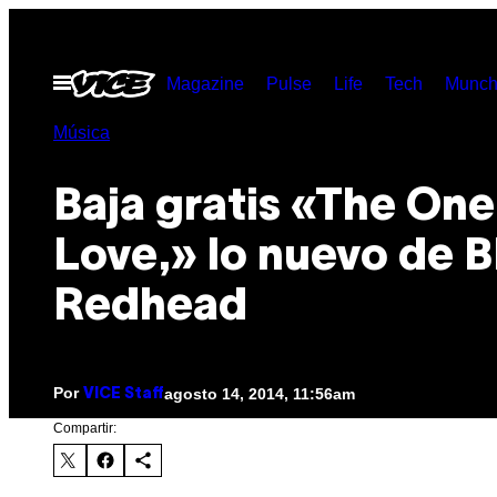
Saltar
al
Abrir
Magazine
Pulse
Life
Tech
Munch
contenido
Menú
Música
Baja gratis «The One
Love,» lo nuevo de 
Redhead
Por
agosto 14, 2014, 11:56am
VICE Staff
Compartir: