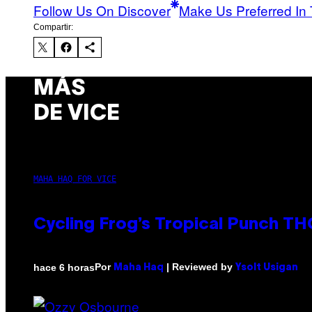
Follow Us On Discover
Make Us Preferred In 
Compartir:
MÁS
DE VICE
MAHA HAQ FOR VICE
Cycling Frog’s Tropical Punch THC
Por
| Reviewed by
hace 6 horas
Maha Haq
Ysolt Usigan