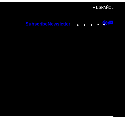
+ ESPAÑOL
Instagram
TikTok
YouTube
Google
Googl
Subscribe
Newsletter
Discover
Top
Posts