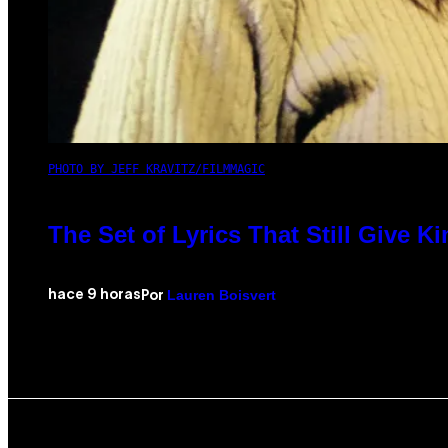
PHOTO BY JEFF KRAVITZ/FILMMAGIC
The Set of Lyrics That Still Give
Lauren Boisvert
hace 9 horas
Por