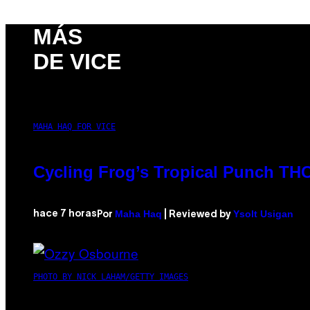
MÁS
DE VICE
MAHA HAQ FOR VICE
Cycling Frog’s Tropical Punch THC 
Maha Haq
Ysolt Usigan
hace 7 horas
Por
| Reviewed by
PHOTO BY NICK LAHAM/GETTY IMAGES