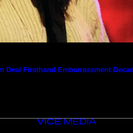
 Kim Deal Firsthand Embarrassment Deca
VICE
MEDIA
INSTAGRAM
TIKTOK
YOUTUBE