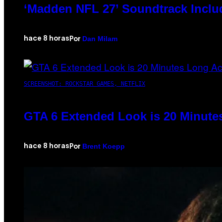
‘Madden NFL 27’ Soundtrack Includ
Dan Milam
hace 8 horas
Por
SCREENSHOT: ROCKSTAR GAMES, NETFLIX
GTA 6 Extended Look is 20 Minute
Brent Koepp
hace 8 horas
Por