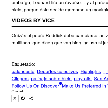
embargo, Leonard tira un reverso… y al parec
hielo, porque éste decide marcarse un movimi
VIDEOS BY VICE
Quizás el pobre Reddick deba cambiarse las 
multitaco, que dicen que van bien incluso si j
Etiquetado:
baloncesto
Deportes colectivos
Highlights
jj
Clippers
patinaje sobre hielo
play-offs
San An
Follow Us On Discover
Make Us Preferred In 
Compartir: