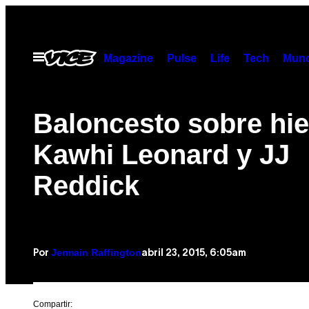
Saltar
al
contenido
Abrir
Magazine
Pulse
Life
Tech
Munc
Menú
Baloncesto sobre hie
Kawhi Leonard y JJ
Reddick
Jermain Raffington
abril 23, 2015, 6:05am
Por
Compartir: