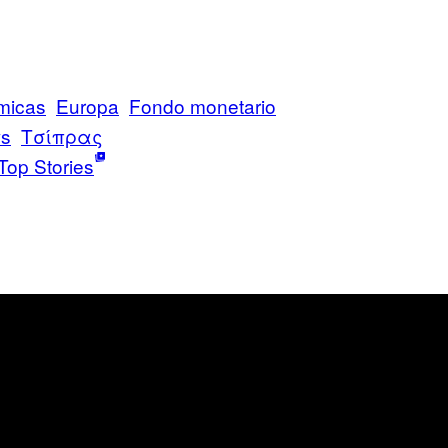
micas
Europa
Fondo monetario
s
Τσίπρας
Top Stories