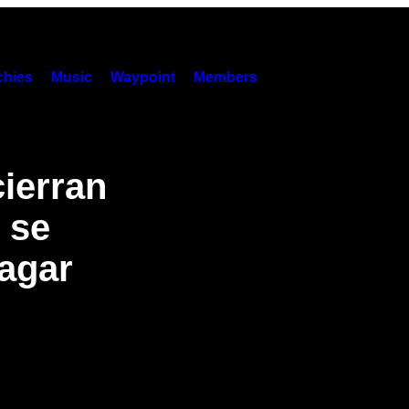
hies
Music
Waypoint
Members
ierran
 se
pagar