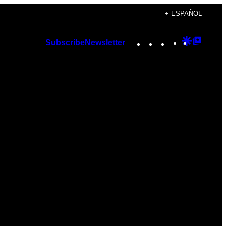
+ ESPAÑOL
Instagram
TikTok
YouTube
Google
Googl
Subscribe
Newsletter
Discover
Top
Posts