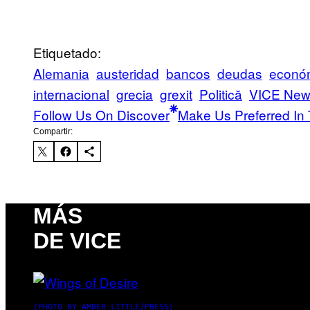
Etiquetado:
Alemania
austeridad
bancos
deudas
econó
internacional
grecia
grexit
Politică
VICE New
Follow Us On Discover
Make Us Preferred In 
Compartir:
MÁS
DE VICE
(PHOTO BY AMBER LITTLE/PRESS)