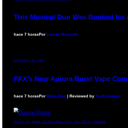
This Musical Duo Was Booked for a 
hace 7 horas
Por
Lauren Boisvert
COURTESY OF PAX
PAX’s New Aurora Burst Vape Come
hace 7 horas
Por
Maha Haq
| Reviewed by
Ysolt Usigan
PHOTO BY JOHN LOCHER/POOL/AFP VIA GETTY IMAGES