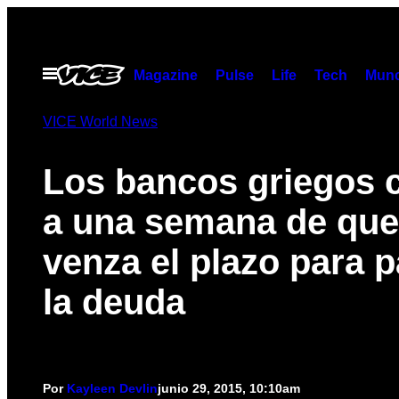
Saltar
al
contenido
Abrir
Magazine
Pulse
Life
Tech
Munc
Menú
VICE World News
Los bancos griegos c
a una semana de que
venza el plazo para 
la deuda
Por
Kayleen Devlin
junio 29, 2015, 10:10am