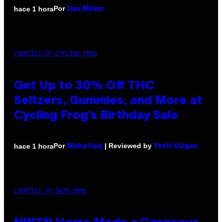
Por
hace 1 hora
Dan Milam
COURTESY OF CYCLING FROG
Get Up to 30% Off THC
Seltzers, Gummies, and More at
Cycling Frog’s Birthday Sale
Por
| Reviewed by
hace 1 hora
Maha Haq
Ysolt Usigan
COURTESY OF NWTN HOME