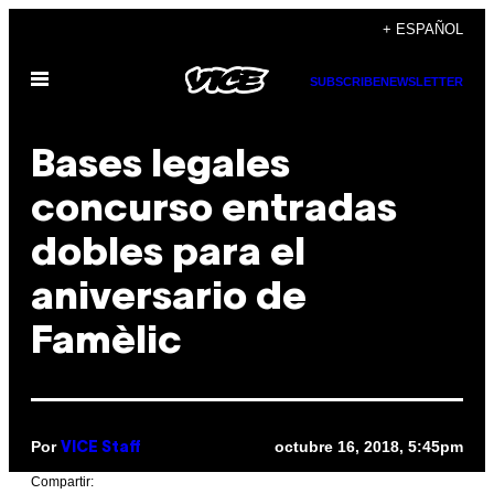
Saltar
+ ESPAÑOL
al
Abrir
contenido
SUBSCRIBE
NEWSLETTER
Menú
Bases legales
concurso entradas
dobles para el
aniversario de
Famèlic
Por
octubre 16, 2018, 5:45pm
VICE Staff
Compartir: