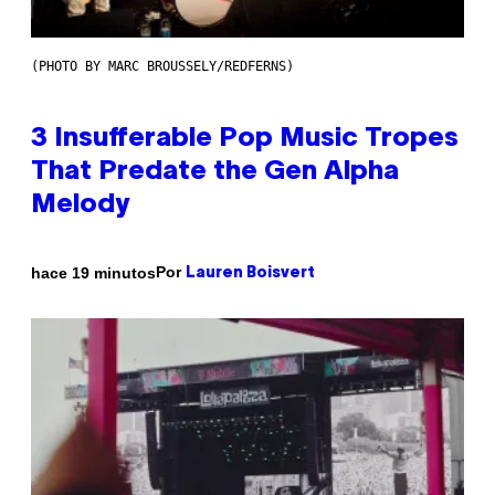
(PHOTO BY MARC BROUSSELY/REDFERNS)
3 Insufferable Pop Music Tropes
That Predate the Gen Alpha
Melody
Por
hace 19 minutos
Lauren Boisvert