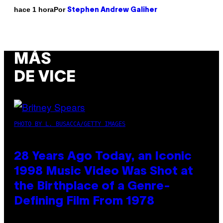
Por
hace 1 hora
Stephen Andrew Galiher
MÁS
DE VICE
PHOTO BY L. BUSACCA/GETTY IMAGES
28 Years Ago Today, an Iconic
1998 Music Video Was Shot at
the Birthplace of a Genre-
Defining Film From 1978