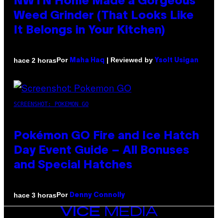
NWTN Home Made a Gorgeous
Weed Grinder (That Looks Like
It Belongs in Your Kitchen)
Por
| Reviewed by
hace 2 horas
Maha Haq
Ysolt Usigan
SCREENSHOT: POKEMON GO
Pokémon GO Fire and Ice Hatch
Day Event Guide – All Bonuses
and Special Hatches
Por
hace 3 horas
Denny Connolly
VICE