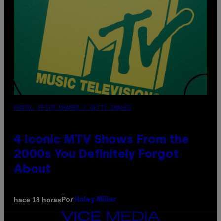
PHOTO: PETER KRAMER / GETTY IMAGES
4 Iconic MTV Shows From the
2000s You Definitely Forgot
About
Por
hace 18 horas
Haley Miller
VICE