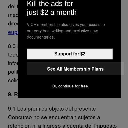
Kill the ads for
del tratamiento, portabilidad, oposición,
just $2 a month
mediante petición escrita a la siguiente
dirección de correo electrónico:
VICE membership also gives you access to
euprivacy@vice.com
our very best writing and exclusive new
documentaries.
8.3 En todo caso, para más información,
todos los Participantes podrán consultar la
Support for $2
información adicional y detallada sobre la
See All Membership Plans
política de protección de datos de VICE
solicitándola a su superior jerárquico.
Or, continue for free
9. Régimen Fiscal
9.1 Los premios objeto del presente
Concurso no se encuentran sujetos a
retención ni a ingreso a cuenta del Impuesto