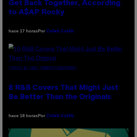
Get Back Together, According
to A$AP Rocky
Por
hace 17 horas
Caleb Catlin
(PHOTO BY EBET ROBERTS/REDFERNS)
8 R&B Covers That Might Just
Be Better Than the Originals
Por
hace 18 horas
Caleb Catlin