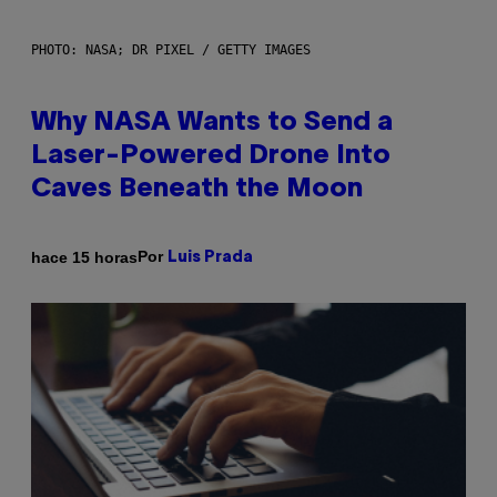
PHOTO: NASA; DR PIXEL / GETTY IMAGES
Why NASA Wants to Send a
Laser-Powered Drone Into
Caves Beneath the Moon
Por
hace 15 horas
Luis Prada