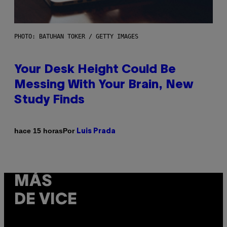
PHOTO: BATUHAN TOKER / GETTY IMAGES
Your Desk Height Could Be
Messing With Your Brain, New
Study Finds
Por
hace 15 horas
Luis Prada
MÁS
DE VICE