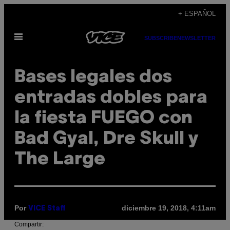
Saltar
+ ESPAÑOL
al
Abrir
contenido
SUBSCRIBE
NEWSLETTER
Menú
Bases legales dos
entradas dobles para
la fiesta FUEGO con
Bad Gyal, Dre Skull y
The Large
Por
diciembre 19, 2018, 4:11am
VICE Staff
Compartir: