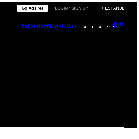
Go Ad Free
LOGIN / SIGN UP
+ ESPAÑOL
Instagram
TikTok
YouTube
Google
Goog
Subscribe
Newsletter
Discove
Top
Posts