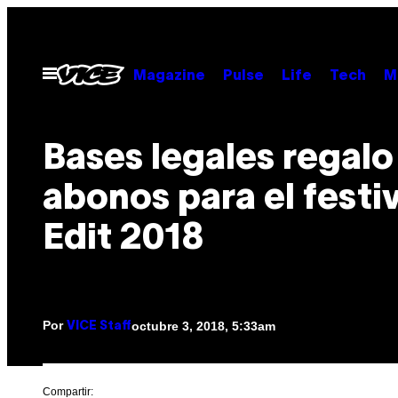
Saltar
al
contenido
Abrir
Magazine
Pulse
Life
Tech
M
Menú
Bases legales regalo
abonos para el festiv
Edit 2018
Por
octubre 3, 2018, 5:33am
VICE Staff
Compartir: