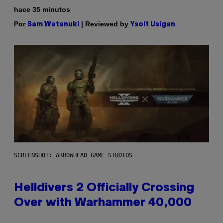
hace 35 minutos
Por
| Reviewed by
Sam Watanuki
Ysolt Usigan
SCREENSHOT: ARROWHEAD GAME STUDIOS
Helldivers 2 Officially Crossing
Over with Warhammer 40,000