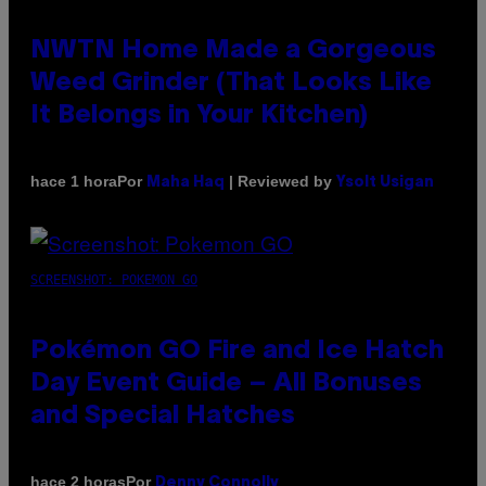
NWTN Home Made a Gorgeous
Weed Grinder (That Looks Like
It Belongs in Your Kitchen)
Por
| Reviewed by
hace 1 hora
Maha Haq
Ysolt Usigan
SCREENSHOT: POKEMON GO
Pokémon GO Fire and Ice Hatch
Day Event Guide – All Bonuses
and Special Hatches
Por
hace 2 horas
Denny Connolly