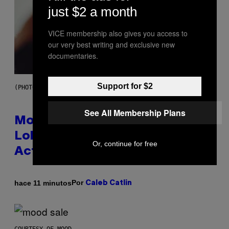
just $2 a month
VICE membership also gives you access to
our very best writing and exclusive new
documentaries.
Support for $2
(PHOTO VIA T-MOBILE)
See All Membership Plans
Monoculture is Dead, and
Lollapalooza Proved Why That’s
Or, continue for free
Actually a Great Thing
Por
hace 11 minutos
Caleb Catlin