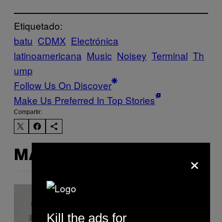
Etiquetado:
batu
CDMX
Electrónica
latinoamericana
Music
Noisey
Terminal
Th
ump
Follow Us On Discover
Make Us Preferred In Top Stories
Compartir:
×
MÁS DE LO MISMO
Kill the ads for