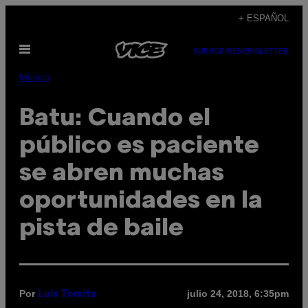
Saltar
+ ESPAÑOL
al
Abrir
contenido
SUBSCRIBE
NEWSLETTER
Menú
Música
Batu: Cuando el
público es paciente
se abren muchas
oportunidades en la
pista de baile
Por
julio 24, 2018, 6:35pm
Luis Tomita