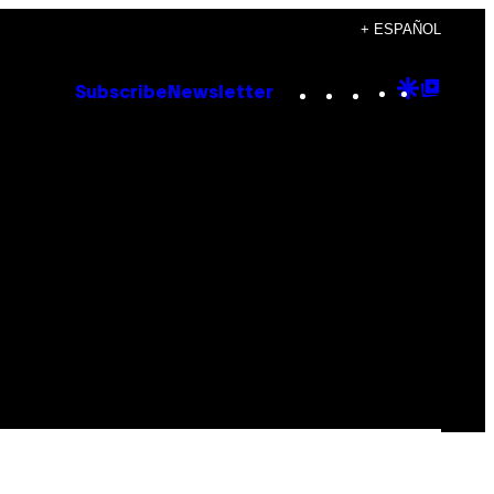
+ ESPAÑOL
Instagram
TikTok
YouTube
Google
Goog
Subscribe
Newsletter
Discove
Top
Posts