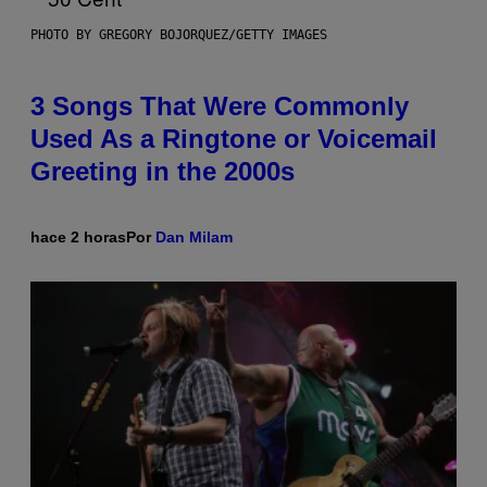
PHOTO BY GREGORY BOJORQUEZ/GETTY IMAGES
3 Songs That Were Commonly
Used As a Ringtone or Voicemail
Greeting in the 2000s
hace 2 horas
Por
Dan Milam