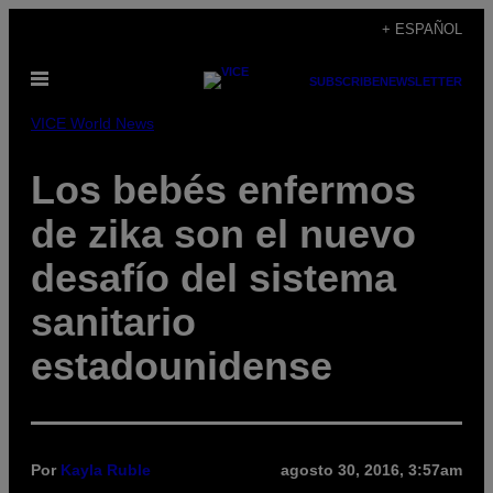
Saltar
+ ESPAÑOL
al
Abrir
contenido
SUBSCRIBE
NEWSLETTER
Menú
VICE World News
Los bebés enfermos
de zika son el nuevo
desafío del sistema
sanitario
estadounidense
Por
Kayla Ruble
agosto 30, 2016, 3:57am