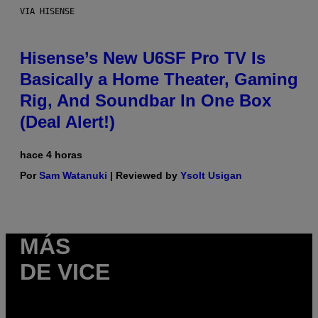
VIA HISENSE
Hisense’s New U6SF Pro TV Is
Basically a Home Theater, Gaming
Rig, And Soundbar In One Box
(Deal Alert!)
hace 4 horas
Por
Sam Watanuki
| Reviewed by
Ysolt Usigan
MÁS
DE VICE