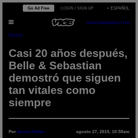
Saltar
Go Ad Free
LOGIN / SIGN UP
+ ESPAÑOL
al
Abrir
contenido
SUBSCRIBE
NEWSLETTER
Menú
Música
Casi 20 años después,
Belle & Sebastian
demostró que siguen
tan vitales como
siempre
Por
Daniel Patlán
agosto 27, 2015, 10:50am