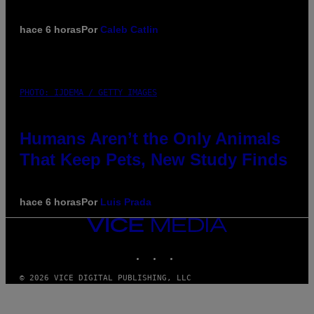
hace 6 horas
Por
Caleb Catlin
PHOTO: IJDEMA / GETTY IMAGES
Humans Aren’t the Only Animals
That Keep Pets, New Study Finds
hace 6 horas
Por
Luis Prada
VICE
MEDIA
INSTAGRAM
TIKTOK
YOUTUBE
© 2026 VICE DIGITAL PUBLISHING, LLC