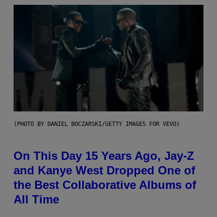
(PHOTO BY DANIEL BOCZARSKI/GETTY IMAGES FOR VEVO)
On This Day 15 Years Ago, Jay-Z
and Kanye West Dropped One of
the Best Collaborative Albums of
All Time