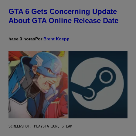
GTA 6 Gets Concerning Update
About GTA Online Release Date
hace 3 horas
Por
Brent Koepp
SCREENSHOT: PLAYSTATION, STEAM