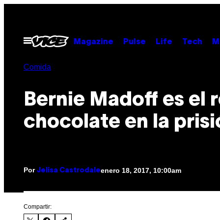
Saltar
al
contenido
Abrir
Magazine
Pulse
Life
Tech
M
Menú
Comida
Bernie Madoff es el r
chocolate en la pris
Por
enero 18, 2017, 10:00am
Jelisa Castrodale
Compartir: