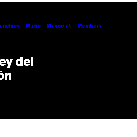
unchies
Music
Waypoint
Members
ey del
ión