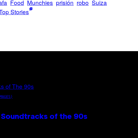
afa
Food
Munchies
prisión
robo
Suiza
Top Stories
MAGES)
 Soundtracks of the 90s