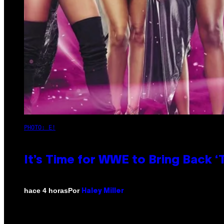
PHOTO: E!
It’s Time for WWE to Bring Back ‘T
Por
hace 4 horas
Haley Miller