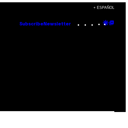
+ ESPAÑOL
Instagram
TikTok
YouTube
Google
Goog
Subscribe
Newsletter
Discove
Top
Posts