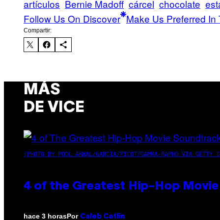
artículos
Bernie Madoff
cárcel
chocolate
est
Follow Us On Discover
Make Us Preferred In 
Compartir:
MÁS
DE VICE
(PHOTO BY POOL ARNAL/GARCIA/PICOT/GAMMA-RAPHO VIA GETTY I
4 of the Greatest Hip-Hop Movie
Por
hace 3 horas
Caleb Catlin