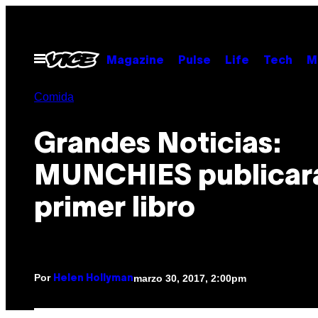
Saltar
al
contenido
Abrir
Magazine
Pulse
Life
Tech
M
Menú
Comida
Grandes Noticias:
MUNCHIES publicar
primer libro
Por
marzo 30, 2017, 2:00pm
Helen Hollyman