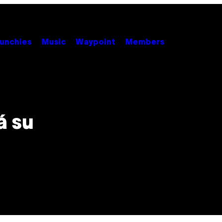
unchies
Music
Waypoint
Members
á su