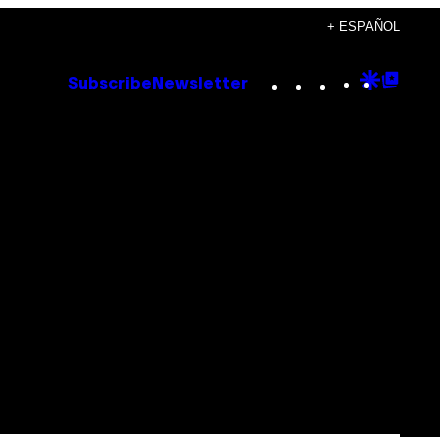
+ ESPAÑOL
Instagram
TikTok
YouTube
Google
Goog
Subscribe
Newsletter
Discove
Top
Posts