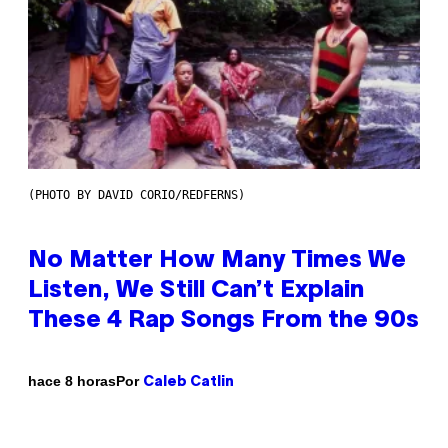
(PHOTO BY DAVID CORIO/REDFERNS)
No Matter How Many Times We
Listen, We Still Can’t Explain
These 4 Rap Songs From the 90s
Por
hace 8 horas
Caleb Catlin