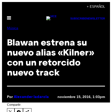
Saltar
+ ESPAÑOL
al
Abrir
contenido
SUBSCRIBE
NEWSLETTER
Menú
Música
Blawan estrena su
nuevo alias «Kilner»
con un retorcido
nuevo track
Por
noviembre 15, 2016, 1:03pm
Alexander Iadarola
Compartir: