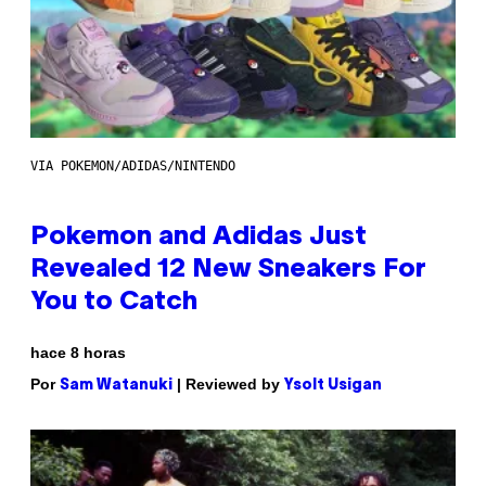
VIA POKEMON/ADIDAS/NINTENDO
Pokemon and Adidas Just
Revealed 12 New Sneakers For
You to Catch
hace 8 horas
Por
| Reviewed by
Sam Watanuki
Ysolt Usigan