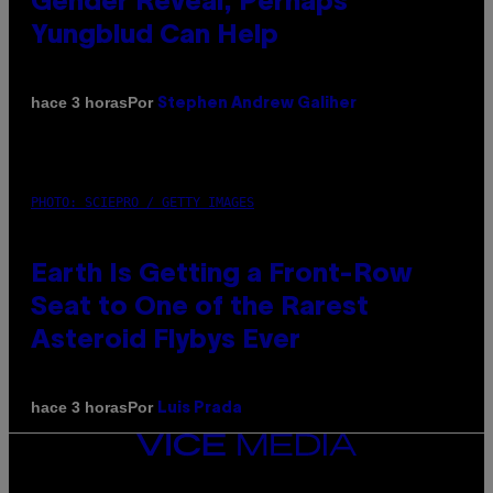
Gender Reveal, Perhaps
Yungblud Can Help
Por
hace 3 horas
Stephen Andrew Galiher
PHOTO: SCIEPRO / GETTY IMAGES
Earth Is Getting a Front-Row
Seat to One of the Rarest
Asteroid Flybys Ever
Por
hace 3 horas
Luis Prada
VICE
MEDIA
INSTAGRAM
TIKTOK
YOUTUBE