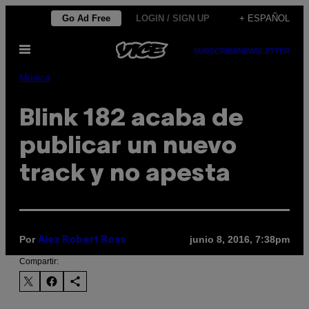
Saltar
Go Ad Free
LOGIN / SIGN UP
+ ESPAÑOL
al
Abrir
contenido
SUBSCRIBE
NEWSLETTER
Menú
Música
Blink 182 acaba de
publicar un nuevo
track y no apesta
Por
junio 8, 2016, 7:38pm
Alex Robert Ross
Compartir: