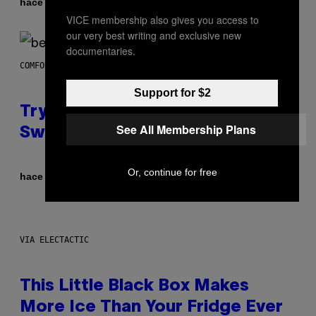
Por
hace 1 hora
Dan Milam
VICE membership also gives you access to
our very best writing and exclusive new
documentaries.
COMFORT SPACES
Support for $2
Try These Cooling Sheets Now,
See All Membership Plans
Sweaty
Or, continue for free
Por
hace 1 hora
Nick Stockton
VIA ELECTACTIC
This Little Black Box Makes
More Ice Than Your Fridge Ever