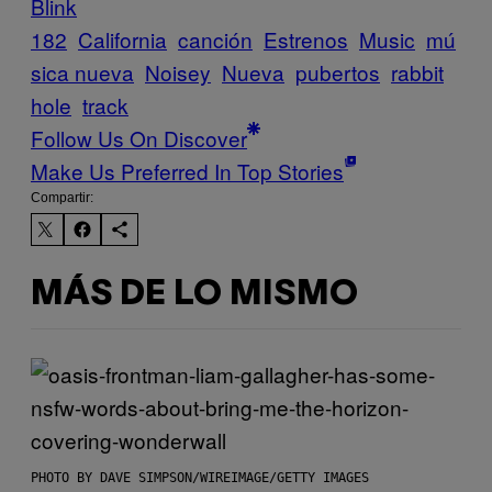
Blink
182
California
canción
Estrenos
Music
mú
sica nueva
Noisey
Nueva
pubertos
rabbit
hole
track
Follow Us On Discover
Make Us Preferred In Top Stories
Compartir:
MÁS DE LO MISMO
PHOTO BY DAVE SIMPSON/WIREIMAGE/GETTY IMAGES