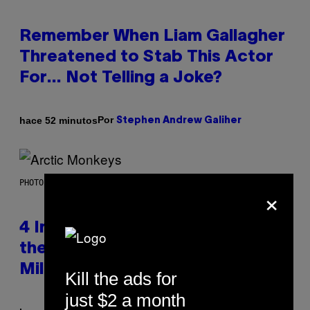
Remember When Liam Gallagher
Threatened to Stab This Actor
For… Not Telling a Joke?
Por
hace 52 minutos
Stephen Andrew Galiher
PHOTO BY FILMMAGIC.COM/FILMMAGIC
×
4 Indie Sleaze Rock Songs From
the Early 2010s That Defined
Millennials’ Aesthetics for Life
Kill the ads for
just $2 a month