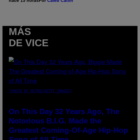
hace 15 horas
Por
Caleb Catlin
MÁS
DE VICE
(PHOTO BY NITRO/GETTY IMAGES)
On This Day 32 Years Ago, The
Notorious B.I.G. Made the
Greatest Coming-Of-Age Hip-Hop
Song of All Time