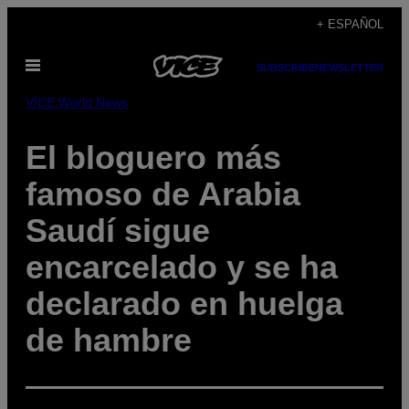
Saltar
+ ESPAÑOL
al
Abrir
contenido
SUBSCRIBE
NEWSLETTER
Menú
VICE World News
El bloguero más
famoso de Arabia
Saudí sigue
encarcelado y se ha
declarado en huelga
de hambre