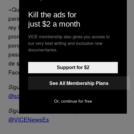
«Queremos aprovechar esta oportunidad
Kill the ads for
para hacer un llamamiento a su majestad el
just $2 a month
rey Salman para que cumpla con sus
promesas y absuelva a mi marido, para que
VICE membership also gives you access to
our very best writing and exclusive new
ponga fin a la durísima experiencia que está
documentaries.
pasando su familia y permita el reencuentro
de su mujer y sus hijos», escribió a través de
Support for $2
Facebook
See All Membership Plans
Sigue a Samuel Oakford en Twitter:
@samueloakford
Or, continue for free
Sigue a VICE News En Español en Twitter:
@VICENewsEs