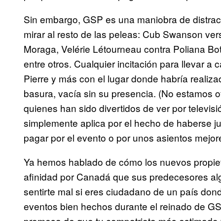
Sin embargo, GSP es una maniobra de distracc
mirar al resto de las peleas: Cub Swanson v
Moraga, Velérie Létourneau contra Poliana B
entre otros. Cualquier incitación para llevar a
Pierre y más con el lugar donde habría realizad
basura, vacía sin su presencia. (No estamos 
quienes han sido divertidos de ver por televis
simplemente aplica por el hecho de haberse jun
pagar por el evento o por unos asientos mejor
Ya hemos hablado de cómo los nuevos propie
afinidad por Canadá que sus predecesores al
sentirte mal si eres ciudadano de un país do
eventos bien hechos durante el reinado de GS
promesa de que tu compatriota más estimado v