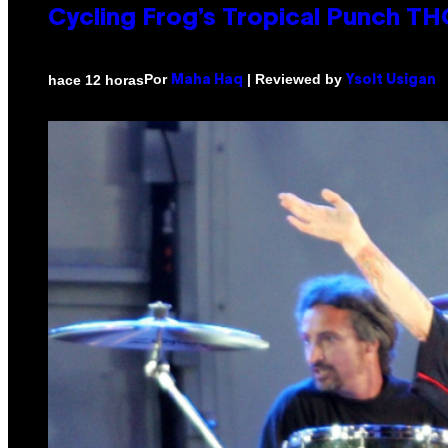
Cycling Frog’s Tropical Punch THC
Por
| Reviewed by
hace 12 horas
Maha Haq
Ysolt Usigan