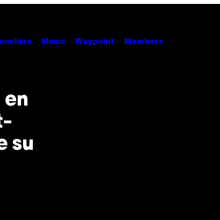
unchies
Music
Waypoint
Members
 en
t-
e su