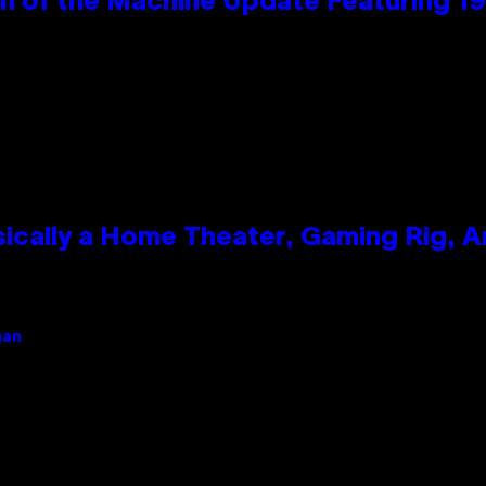
wn of the Machine Update Featuring 
ically a Home Theater, Gaming Rig, A
gan