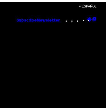
+ ESPAÑOL
Instagram
TikTok
YouTube
Google
Goog
Subscribe
Newsletter
Discove
Top
Posts