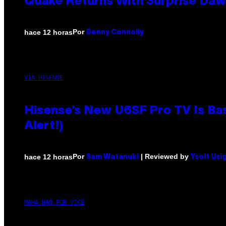
Quake Returns With Surprise Da
Por
hace 12 horas
Denny Connolly
VIA HISENSE
Hisense’s New U6SF Pro TV Is Bas
Alert!)
Por
| Reviewed by
hace 12 horas
Sam Watanuki
Ysolt Usi
MAHA HAQ FOR VICE