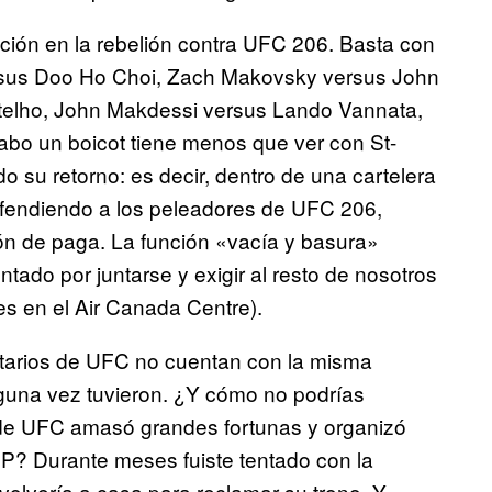
ión en la rebelión contra UFC 206. Basta con
ersus Doo Ho Choi, Zach Makovsky versus John
otelho, John Makdessi versus Lando Vannata,
 cabo un boicot tiene menos que ver con St-
o su retorno: es decir, dentro de una cartelera
ofendiendo a los peleadores de UFC 206,
ión de paga. La función «vacía y basura»
tado por juntarse y exigir al resto de nosotros
es en el Air Canada Centre).
tarios de UFC no cuentan con la misma
guna vez tuvieron. ¿Y cómo no podrías
nde UFC amasó grandes fortunas y organizó
P? Durante meses fuiste tentado con la
olvería a casa para reclamar su trono. Y