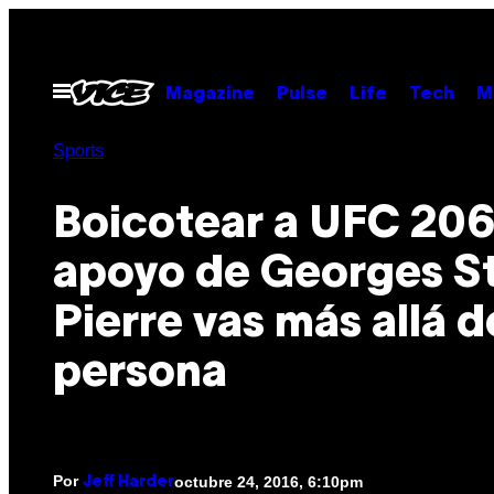
Saltar
al
contenido
Abrir
Magazine
Pulse
Life
Tech
M
Menú
Sports
Boicotear a UFC 206
apoyo de Georges S
Pierre vas más allá d
persona
Por
octubre 24, 2016, 6:10pm
Jeff Harder