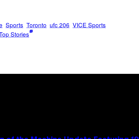
e
Sports
Toronto
ufc 206
VICE Sports
Top Stories