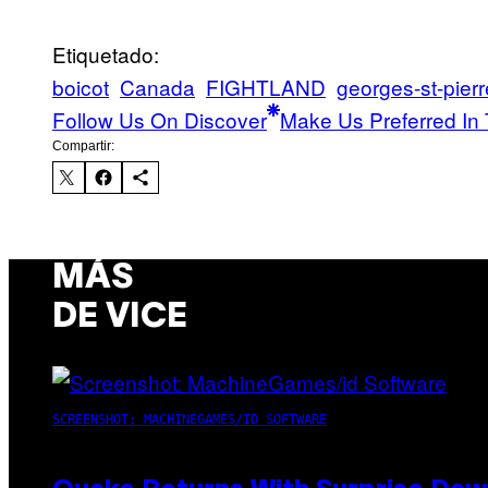
Etiquetado:
boicot
Canada
FIGHTLAND
georges-st-pierr
Follow Us On Discover
Make Us Preferred In 
Compartir:
MÁS
DE VICE
SCREENSHOT: MACHINEGAMES/ID SOFTWARE