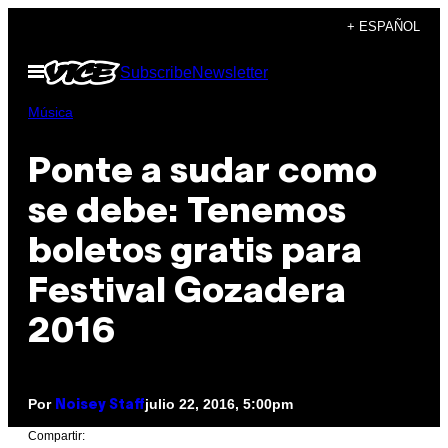
Saltar
+ ESPAÑOL
al
Abrir
Subscribe
Newsletter
contenido
Menú
Música
Ponte a sudar como
se debe: Tenemos
boletos gratis para
Festival Gozadera
2016
Por
julio 22, 2016, 5:00pm
Noisey Staff
Compartir: