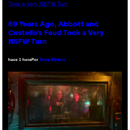
69 Years Ago, Abbott and
Costello’s Feud Took a Very
NSFW Turn
Por
hace 1 hora
Tony Alpsen