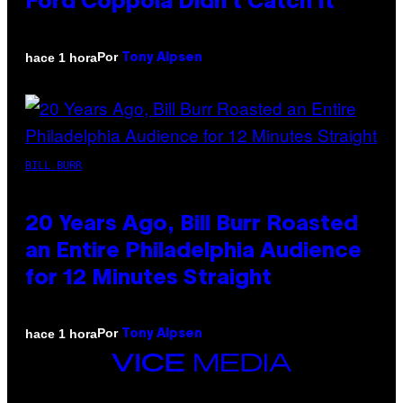
Ford Coppola Didn’t Catch It
Por
hace 1 hora
Tony Alpsen
BILL BURR
20 Years Ago, Bill Burr Roasted
an Entire Philadelphia Audience
for 12 Minutes Straight
Por
hace 1 hora
Tony Alpsen
VICE
MEDIA
INSTAGRAM
TIKTOK
YOUTUBE