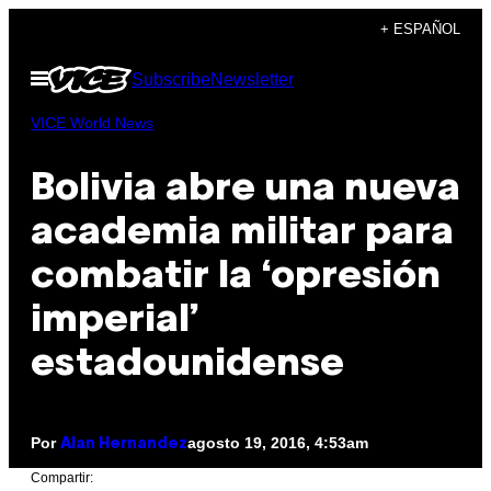
Saltar
+ ESPAÑOL
al
Abrir
Subscribe
Newsletter
contenido
Menú
VICE World News
Bolivia abre una nueva
academia militar para
combatir la ‘opresión
imperial’
estadounidense
Por
agosto 19, 2016, 4:53am
Alan Hernandez
Compartir: