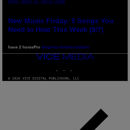
PHOTO CREDIT BY TRAVIS SHINN
New Music Friday: 5 Songs You
Need to Hear This Week (8/7)
hace 2 horas
Por
Stephen Andrew Galiher
VICE
MEDIA
INSTAGRAM
TIKTOK
YOUTUBE
© 2026 VICE DIGITAL PUBLISHING, LLC