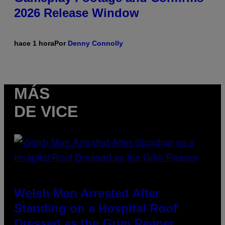
2026 Release Window
hace 1 hora
Por
Denny Connolly
MÁS
DE VICE
Welsh Man Arrested After
Standing on a Hospital Roof
Dressed as the Grim Reaper