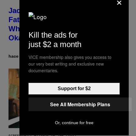
×
Jacquees on ‘Mood 2’,
Fatherhood, Gospel Music, and
Why Simping Is (Almost) Never
Kill the ads for
Okay [Exclusive]
just $2 a month
hace 28 minutos
Por
Caleb Catlin
VICE membership also gives you access to
our very best writing and exclusive new
documentaries.
Support for $2
See All Membership Plans
Or, continue for free