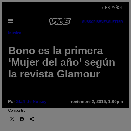
Saltar
+ ESPAÑOL
al
Abrir
contenido
SUBSCRIBE
NEWSLETTER
Menú
Música
Bono es la primera
‘Mujer del año’ según
la revista Glamour
Por
Staff de Noisey
noviembre 2, 2016, 1:00pm
Compartir: