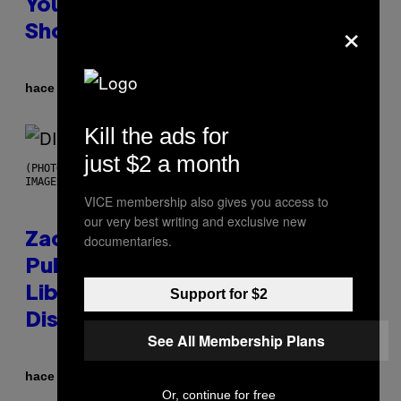
You Don’t Know if You Like
×
Shoegaze
Por
hace 9 horas
Stephen Andrew Galiher
Kill the ads for
just $2 a month
(PHOTO BY ROBERTO PANUCCI – CORBIS/CORBIS VIA GETTY
IMAGES)
VICE membership also gives you access to
our very best writing and exclusive new
Zachary Cole Smith Wants a
documentaries.
Publicly Owned Music Streaming
Library Built on Spotify’s
Support for $2
Dismantled Bones
See All Membership Plans
Por
hace 9 horas
Lauren Boisvert
Or, continue for free