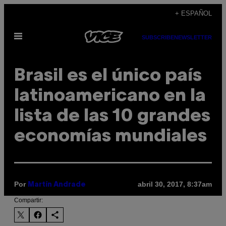
Saltar
+ ESPAÑOL
al
Abrir
contenido
SUBSCRIBE
NEWSLETTER
Menú
Brasil es el único país
latinoamericano en la
lista de las 10 grandes
economías mundiales
Por
abril 30, 2017, 8:37am
Martín Andrade
Compartir: