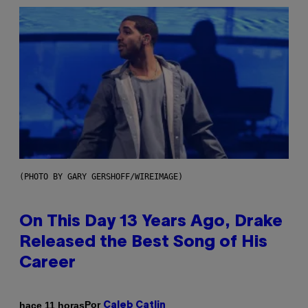
(PHOTO BY GARY GERSHOFF/WIREIMAGE)
On This Day 13 Years Ago, Drake
Released the Best Song of His
Career
Por
hace 11 horas
Caleb Catlin