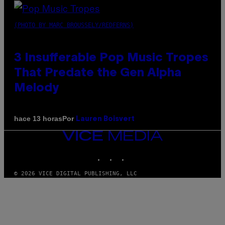
(PHOTO BY MARC BROUSSELY/REDFERNS)
3 Insufferable Pop Music Tropes
That Predate the Gen Alpha
Melody
Por
hace 13 horas
Lauren Boisvert
VICE
MEDIA
INSTAGRAM
TIKTOK
YOUTUBE
© 2026 VICE DIGITAL PUBLISHING, LLC