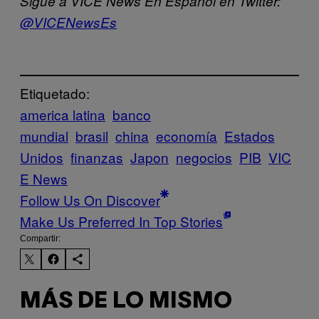
Sigue a VICE News En Español en Twitter:
@VICENewsEs
Etiquetado:
america latina
banco
mundial
brasil
china
economía
Estados
Unidos
finanzas
Japon
negocios
PIB
VIC
E News
Follow Us On Discover
Make Us Preferred In Top Stories
Compartir:
MÁS DE LO MISMO