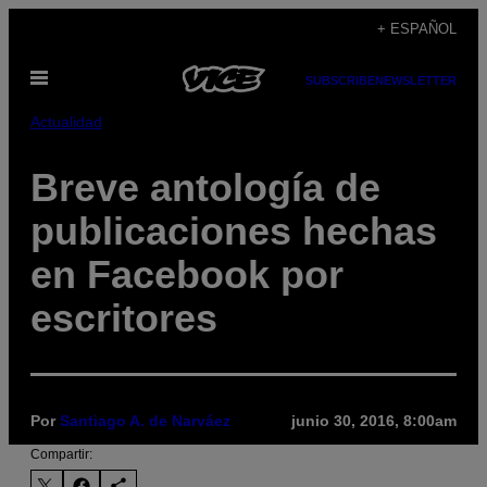
Saltar
+ ESPAÑOL
al
Abrir
contenido
SUBSCRIBE
NEWSLETTER
Menú
Actualidad
Breve antología de
publicaciones hechas
en Facebook por
escritores
Por
Santiago A. de Narváez
junio 30, 2016, 8:00am
Compartir: