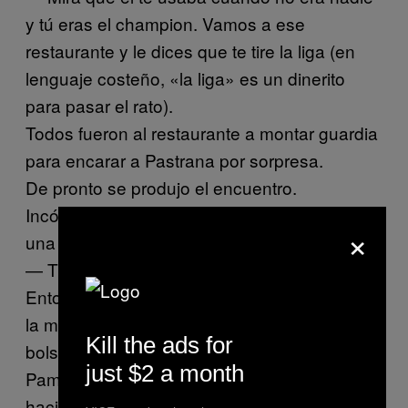
y tú eras el champion. Vamos a ese
restaurante y le dices que te tire la liga (en
lenguaje costeño, «la liga» es un dinerito
para pasar el rato).
Todos fueron al restaurante a montar guardia
para encarar a Pastrana por sorpresa.
De pronto se produjo el encuentro.
Incómodo, nervioso, Pastrana saludó con
×
una cortesía distante. Pambelé le reclamó:
— Tú no me saludabas así antes.
Entonces Pastrana lo llamó aparte. Le puso
la mano en el hombro, se sacó algo del
Kill the ads for
bolsillo y se lo dio a Pambelé.
just $2 a month
Pambelé se despidió, efusivo. y regresó
hacia donde lo esperaban sus amigotes de