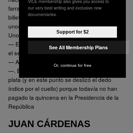
VICE membership also gives you access to
farra. Venía esgrimiendo por el aire, feliz, un
our very best writing and exclusive new
documentaries.
billete de veinte mil pesos (equivalentes a
unos seis dólares).
Support for $2
Uno de los amigos lo bajó de la nube.
— Eche, ¿eso es todo lo que te va a regalar
See All Membership Plans
el señor presidente de la república?
— Ajá, mi hermano —se defendió Pambelé
Or, continue for free
—. Él me dijo que ahora está un poco mal de
plata (y en este punto se deslizó el dedo
índice por el cuello) porque todavía no han
pagado la quincena en la Presidencia de la
República
JUAN CÁRDENAS