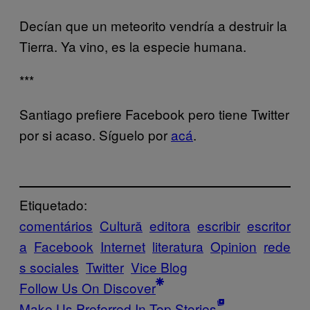
Decían que un meteorito vendría a destruir la
Tierra. Ya vino, es la especie humana.
***
Santiago prefiere Facebook pero tiene Twitter
por si acaso. Síguelo por
acá
.
Etiquetado:
comentários
Cultură
editora
escribir
escritor
a
Facebook
Internet
literatura
Opinion
rede
s sociales
Twitter
Vice Blog
Follow Us On Discover
Make Us Preferred In Top Stories