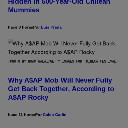
Hidden in 500-Year-Old Chilean
Mummies
hace 9 horas
Por
Luis Prada
(PHOTO BY NOAM GALAI/GETTY IMAGES FOR TRIBECA FESTIVAL)
Why A$AP Mob Will Never Fully
Get Back Together, According to
A$AP Rocky
hace 11 horas
Por
Caleb Catlin