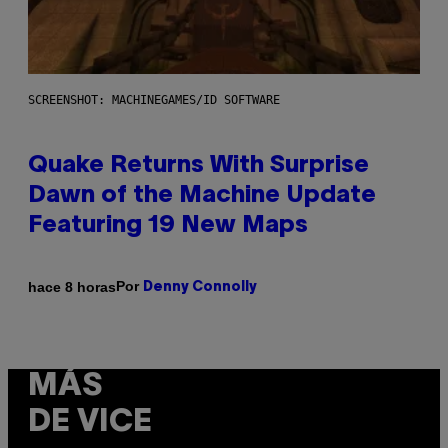
SCREENSHOT: MACHINEGAMES/ID SOFTWARE
Quake Returns With Surprise
Dawn of the Machine Update
Featuring 19 New Maps
Por
hace 8 horas
Denny Connolly
MÁS
DE VICE