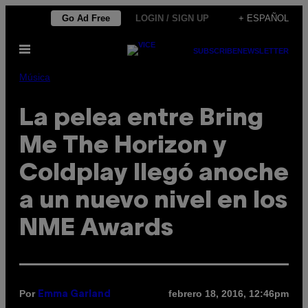
Saltar
Go Ad Free
LOGIN / SIGN UP
+ ESPAÑOL
al
Abrir
contenido
SUBSCRIBE
NEWSLETTER
Menú
Música
La pelea entre Bring
Me The Horizon y
Coldplay llegó anoche
a un nuevo nivel en los
NME Awards
Por
febrero 18, 2016, 12:46pm
Emma Garland