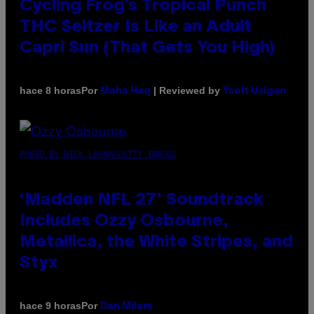
Cycling Frog’s Tropical Punch
THC Seltzer Is Like an Adult
Capri Sun (That Gets You High)
Por
| Reviewed by
hace 8 horas
Maha Haq
Ysolt Usigan
PHOTO BY NICK LAHAM/GETTY IMAGES
‘Madden NFL 27’ Soundtrack
Includes Ozzy Osbourne,
Metallica, the White Stripes, and
Styx
Por
hace 9 horas
Dan Milam