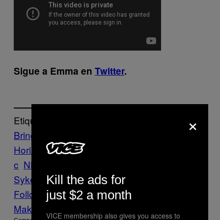
Sigue a Emma en
Twitter
.
×
Etiquetado:
Bring Me The
Horizon
coldplay
Editoriales
Features
Musi
c
NME
nme awards
Noisey
Oli
Kill the ads for
Sykes
pelea
Follow Us On Discover
just $2 a month
Make Us Preferred In Top Stories
VICE membership also gives you access to