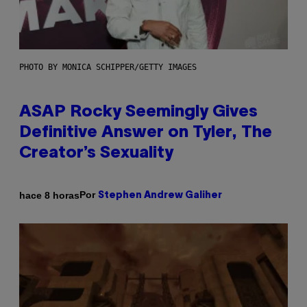
PHOTO BY MONICA SCHIPPER/GETTY IMAGES
ASAP Rocky Seemingly Gives
Definitive Answer on Tyler, The
Creator’s Sexuality
Por
hace 8 horas
Stephen Andrew Galiher