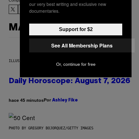
Compartir:
our very best writing and exclusive new
documentaries.
MÁS DE LO MISMO
Support for $2
See All Membership Plans
ILLUSTRATION BY REESA.
Or, continue for free
Daily Horoscope: August 7, 2026
Por
hace 45 minutos
Ashley Fike
PHOTO BY GREGORY BOJORQUEZ/GETTY IMAGES