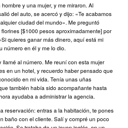
n hombre y una mujer, y me miraron. Al
alió del auto, se acercó y dijo: «Te acabamos
cualquier ciudad del mundo». Me preguntó
 florines [$1000 pesos aproximadamente] por
«Si quieres ganar más dinero, aquí está mi
su número en él y me lo dio.
 y llamé al número. Me reuní con esta mujer
es en un hotel, y recuerdo haber pensado que
conocido en mi vida. Tenía unas uñas
o que también había sido acompañante hasta
ora ayudaba a administrar la agencia.
a reservación: entras a la habitación, te pones
n baño con el cliente. Salí y compré un poco
ación. Se trataba de un joven inglés, en un