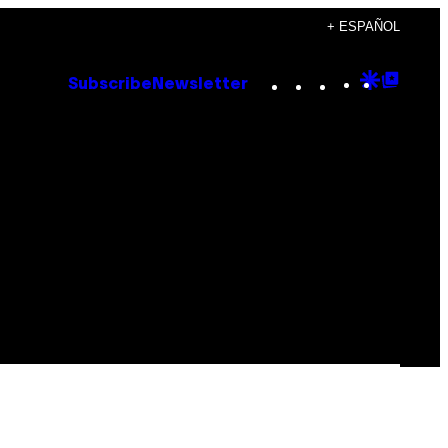
+ ESPAÑOL
Instagram
TikTok
YouTube
Google
Goog
Subscribe
Newsletter
Discove
Top
Posts