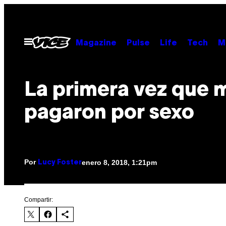
Saltar
al
contenido
Abrir
Magazine
Pulse
Life
Tech
M
Menú
La primera vez que 
pagaron por sexo
Por
enero 8, 2018, 1:21pm
Lucy Foster
Compartir: