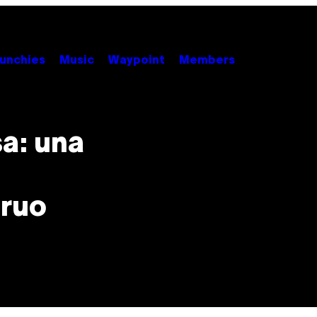
unchies
Music
Waypoint
Members
a: una
truo