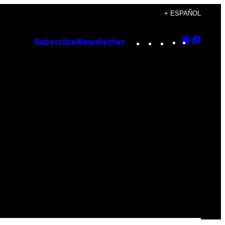
+ ESPAÑOL
Instagram
TikTok
YouTube
Google
Goog
Subscribe
Newsletter
Discove
Top
Posts