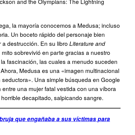
son and the Olympians: The Lightning
griega, la mayoría conocemos a Medusa; incluso
oria. Un boceto rápido del personaje bien
r a destrucción. En su libro
Literature and
 mito sobrevivió en parte gracias a nuestro
e la fascinación, las cuales a menudo suceden
. Ahora, Medusa es una «imagen multinacional
cción seductora». Una simple búsqueda en Google
n entre una mujer fatal vestida con una víbora
r horrible decapitado, salpicando sangre.
 bruja que engañaba a sus víctimas para