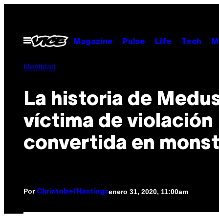
Saltar
al
contenido
Abrir
Magazine
Pulse
Life
Tech
M
Menú
Identidad
La historia de Medus
víctima de violación
convertida en mons
Por
enero 31, 2020, 11:00am
Christobel Hastings