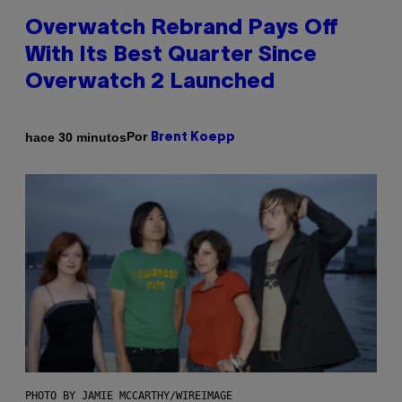
Overwatch Rebrand Pays Off
With Its Best Quarter Since
Overwatch 2 Launched
Por
hace 30 minutos
Brent Koepp
PHOTO BY JAMIE MCCARTHY/WIREIMAGE