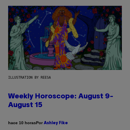
ILLUSTRATION BY REESA
Weekly Horoscope: August 9-
August 15
Por
hace 10 horas
Ashley Fike