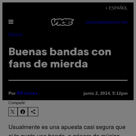
Saltar
+ ESPAÑOL
al
Abrir
contenido
SUBSCRIBE
NEWSLETTER
Menú
Música
Buenas bandas con
fans de mierda
Por
junio 2, 2014, 5:12pm
Bill Jones
Compartir:
Usualmente es una apuesta casi segura que
si te gusta una banda, o género de música