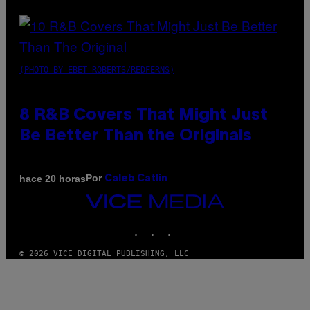
(PHOTO BY EBET ROBERTS/REDFERNS)
8 R&B Covers That Might Just
Be Better Than the Originals
Por
hace 20 horas
Caleb Catlin
VICE
MEDIA
INSTAGRAM
TIKTOK
YOUTUBE
© 2026 VICE DIGITAL PUBLISHING, LLC