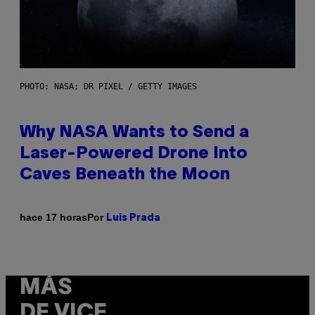
PHOTO: NASA; DR PIXEL / GETTY IMAGES
Why NASA Wants to Send a
Laser-Powered Drone Into
Caves Beneath the Moon
Por
hace 17 horas
Luis Prada
MÁS
DE VICE