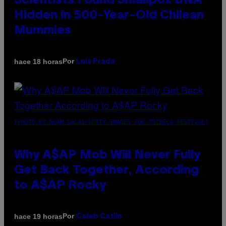
Scientists Found Smallpox DNA
Hidden in 500-Year-Old Chilean
Mummies
Por
hace 18 horas
Luis Prada
(PHOTO BY NOAM GALAI/GETTY IMAGES FOR TRIBECA FESTIVAL)
Why A$AP Mob Will Never Fully
Get Back Together, According
to A$AP Rocky
Por
hace 19 horas
Caleb Catlin