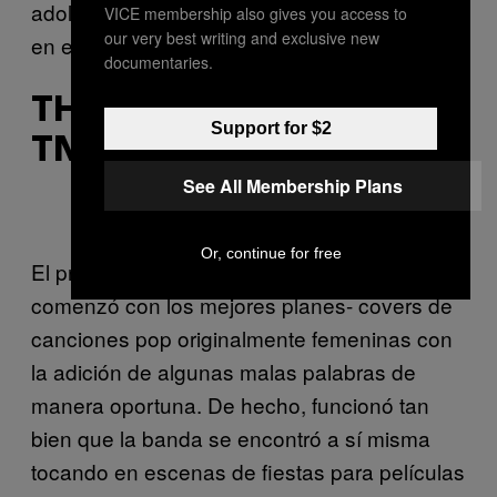
adolescentes no tendría los huevos de decir
VICE membership also gives you access to
our very best writing and exclusive new
en el mundo real.
documentaries.
THE DAN BAND /
Support for $2
TNENACIOUS D
See All Membership Plans
Or, continue for free
El proyecto cómico-musical de Dan Finnerty
comenzó con los mejores planes- covers de
canciones pop originalmente femeninas con
la adición de algunas malas palabras de
manera oportuna. De hecho, funcionó tan
bien que la banda se encontró a sí misma
tocando en escenas de fiestas para películas