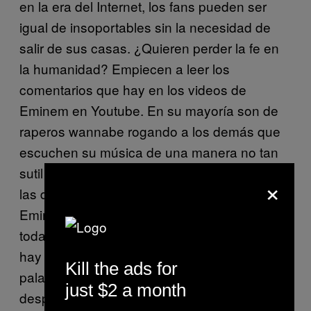
en la era del Internet, los fans pueden ser
igual de insoportables sin la necesidad de
salir de sus casas. ¿Quieren perder la fe en
la humanidad? Empiecen a leer los
comentarios que hay en los videos de
Eminem en Youtube. En su mayoría son de
raperos wannabe rogando a los demás que
escuchen su música de una manera no tan
sutil y muy encajosa. De ahí se derivan todas
×
las discusiones relacionadas con raza (sí,
Eminem sigue siendo blanco, y las personas
todavía quieren hablar sobre eso). Y claro
hay mucha homofobia alrededor junto con
Kill the ads for
palabras desagradables generalmente
just $2 a month
despectivas que la mayoría de estos