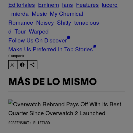
Editoriales
Eminem
fans
Features
lucero
mierda
Music
My Chemical
Romance
Noisey
Shitty
tenacious
d
Tour
Warped
Follow Us On Discover
Make Us Preferred In Top Stories
Compartir:
MÁS DE LO MISMO
SCREENSHOT: BLIZZARD