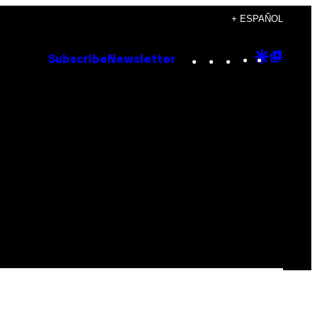
+ ESPAÑOL
Instagram
TikTok
YouTube
Google
Goog
Subscribe
Newsletter
Discove
Top
Posts