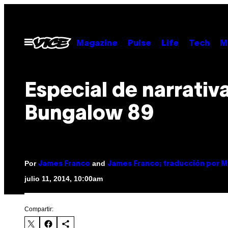
Saltar
al
contenido
Abrir
Magazine
Pulse
Life
Tech
M
Menú
Especial de narrativa
Bungalow 89
Por
and
James Franco
James Franco; traducción por M
julio 11, 2014, 10:00am
Compartir: