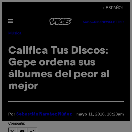
Saltar
+ ESPAÑOL
al
Abrir
contenido
SUBSCRIBE
NEWSLETTER
Menú
Música
Califica Tus Discos:
Gepe ordena sus
álbumes del peor al
mejor
Por
mayo 11, 2016, 10:23am
Sebastián Narváez Núñez
Compartir: