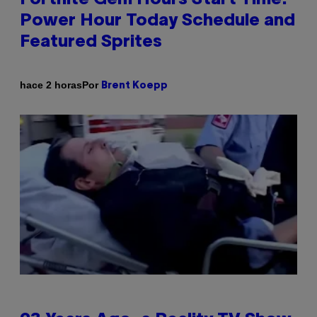
Power Hour Today Schedule and
Featured Sprites
Por
hace 2 horas
Brent Koepp