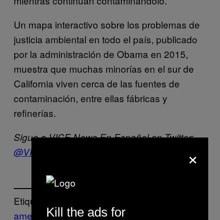
mientras continúan contaminándolo.
Un mapa interactivo sobre los problemas de
justicia ambiental en todo el país, publicado
por la administración de Obama en 2015,
muestra que muchas minorías en el sur de
California viven cerca de las fuentes de
contaminación, entre ellas fábricas y
refinerías.
Sigue a VICE News En Español en Twitter:
×
@VICENewsEs
Etiquetado:
Kill the ads for
americas
calentamiento