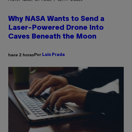
Why NASA Wants to Send a
Laser-Powered Drone Into
Caves Beneath the Moon
Por
hace 2 horas
Luis Prada