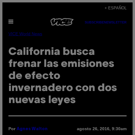
Saltar
+ ESPAÑOL
al
Abrir
contenido
SUBSCRIBE
NEWSLETTER
Menú
VICE World News
California busca
frenar las emisiones
de efecto
invernadero con dos
nuevas leyes
Por
agosto 26, 2016, 9:30am
Agnes Walton