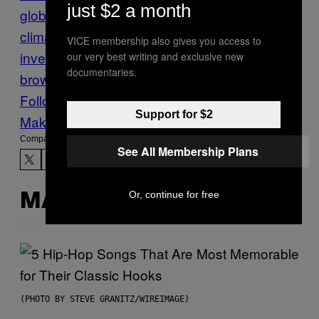
just $2 a month
global
California
Cambio
climático
contaminación
efecto
VICE membership also gives you access to
invernadero
Estados Unidos
jerry
our very best writing and exclusive new
documentaries.
brown
medioambiente
texas
VICE News
Follow Us On Discover
Support for $2
Make Us Preferred In Top Stories
Compartir:
See All Membership Plans
Or, continue for free
MÁS DE LO MISMO
(PHOTO BY STEVE GRANITZ/WIREIMAGE)