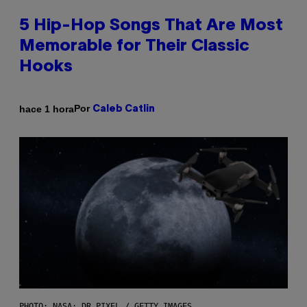
5 Hip-Hop Songs That Are Most
Memorable for Their Classic
Hooks
Por
hace 1 hora
Caleb Catlin
PHOTO: NASA; DR PIXEL / GETTY IMAGES