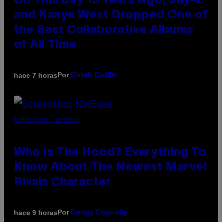
On This Day 15 Years Ago, Jay-Z
and Kanye West Dropped One of
the Best Collaborative Albums
of All Time
Por
hace 7 horas
Caleb Catlin
SCREENSHOT: NETEASE
Who Is The Hood? Everything To
Know About The Newest Marvel
Rivals Character
Por
hace 9 horas
Denny Connolly