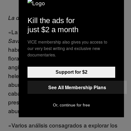
La deriva continental. GIF: Algo/YouTube
Kill the ads for
just $2 a month
«La misma Winton Formation, de la que los
y los
Savanassaurus
Diamantinasaurus
VICE membership also gives you access to
our very best writing and exclusive new
habrían procedido, está caracterizada por
documentaries.
floras dominadas por las plantas
angiospérmicas y coníferas, en la que los
Support for $2
helechos serían la formación más
abundante, y donde los ginkos, las colas de
See All Membership Plans
caballo y las benettitales también estarían
presentes, aunque no serían tan
Or, continue for free
abundantes», explica Poropat.
«Varios análisis consagrados a explorar los