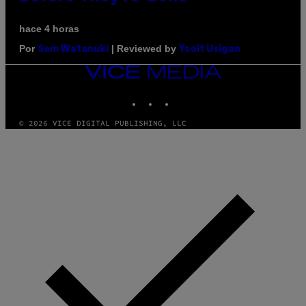
hace 4 horas
Por
| Reviewed by
Sam Watanuki
Ysolt Usigan
VICE
MEDIA
INSTAGRAM
TIKTOK
YOUTUBE
© 2026 VICE DIGITAL PUBLISHING, LLC