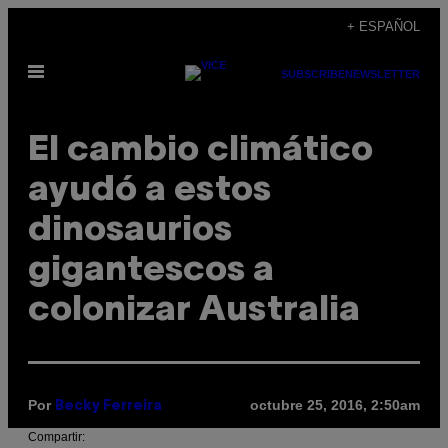
Saltar
+ ESPAÑOL
al
Abrir
contenido
SUBSCRIBE
NEWSLETTER
Menú
El cambio climático
ayudó a estos
dinosaurios
gigantescos a
colonizar Australia
Por
octubre 25, 2016, 2:50am
Becky Ferreira
Compartir: