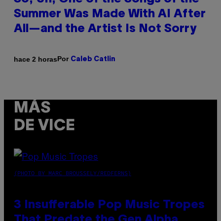
Summer Was Made With AI After
All—and the Artist Is Not Sorry
Por
hace 2 horas
Caleb Catlin
MÁS
DE VICE
(PHOTO BY MARC BROUSSELY/REDFERNS)
3 Insufferable Pop Music Tropes
That Predate the Gen Alpha