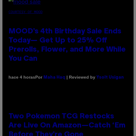
COURTESY OF MOOD
MOOD’s 4th Birthday Sale Ends
Today— Get Up to 25% Off
Prerolls, Flower, and More While
You Can
Por
| Reviewed by
hace 4 horas
Maha Haq
Ysolt Usigan
Two Pokemon TCG Restocks
Are Live On Amazon—Catch ‘Em
Before They’re Gone