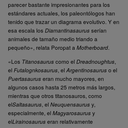
parecer bastante impresionantes para los
estándares actuales, los paleontólogos han
tenido que trazar un diagrama evolutivo. Y en
esa escala los
serían
Diamantinasaurus
animales de tamaño medio triando a
pequeño», relata Poropat a
.
Motherboard
«Los
como el
,
Titanosaurus
Dreadnoughtus
el
, el
o el
Futalognkosaurus
Argentinosaurus
eran mucho mayores, en
Puertasaurus
algunos casos hasta 25 metros más largos,
mientras que otros titanosauros, como
el
, el
y,
Saltasaurus
Neuquensaurus
especialmente, el
y
Magyarosaurus
el
eran relativamente
Lirainosaurus