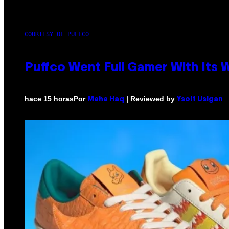
COURTESY OF PUFFCO
Puffco Went Full Gamer With Its
Por
| Reviewed by
hace 15 horas
Maha Haq
Ysolt Usigan