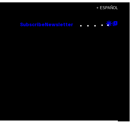
+ ESPAÑOL
Instagram
TikTok
YouTube
Google
Goog
Subscribe
Newsletter
Discove
Top
Posts