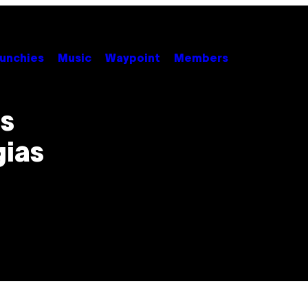
unchies
Music
Waypoint
Members
s
gias