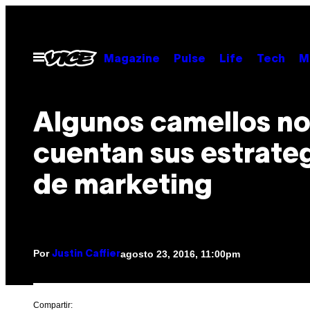
Saltar
al
contenido
Abrir
Magazine
Pulse
Life
Tech
M
Menú
Algunos camellos no
cuentan sus estrate
de marketing
Por
agosto 23, 2016, 11:00pm
Justin Caffier
Compartir: