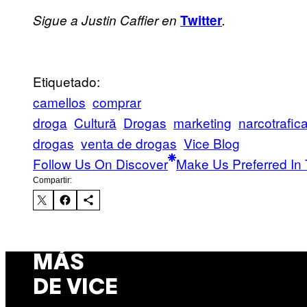
Sigue a Justin Caffier en
Twitter
.
Etiquetado:
camellos
comprar
droga
Cultură
Drogas
marketing
narcotrafic
drogas
venta de drogas
Vice Blog
Follow Us On Discover
Make Us Preferred In 
Compartir:
MÁS
DE VICE