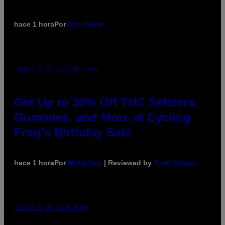
hace 1 hora
Por
Dan Milam
COURTESY OF CYCLING FROG
Get Up to 30% Off THC Seltzers,
Gummies, and More at Cycling
Frog’s Birthday Sale
hace 1 hora
Por
Maha Haq
| Reviewed by
Ysolt Usigan
COURTESY OF NWTN HOME