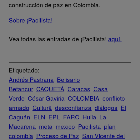
construcción de paz en Colombia.
Sobre ¡Pacifista!
Vea todas las entradas de ¡Pacifista!
aquí.
Etiquetado:
Andrés Pastrana
Belisario
Betancur
CAQUETÁ
Caracas
Casa
Verde
César Gaviria
COLOMBIA
conflicto
armado
Cultură
desconfianza
diálogos
El
Caguán
ELN
EPL
FARC
Huila
La
Macarena
meta
mexico
Pacifista
plan
colombia
Proceso de Paz
San Vicente del