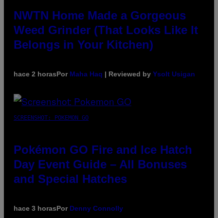
NWTN Home Made a Gorgeous
Weed Grinder (That Looks Like It
Belongs in Your Kitchen)
hace 2 horas
Por
Maha Haq
| Reviewed by
Ysolt Usigan
SCREENSHOT: POKEMON GO
Pokémon GO Fire and Ice Hatch
Day Event Guide – All Bonuses
and Special Hatches
hace 3 horas
Por
Denny Connolly