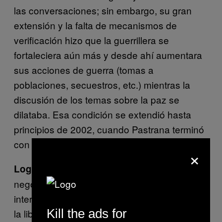
las conversaciones; sin embargo, su gran
extensión y la falta de mecanismos de
verificación hizo que la guerrillera se
fortaleciera aún más y desde ahí aumentara
sus acciones de guerra (tomas a
poblaciones, secuestros, etc.) mientras la
discusión de los temas sobre la paz se
dilataba. Esa condición se extendió hasta
principios de 2002, cuando Pastrana terminó
con la zona y acabó el proceso.
×
Durante los tres años de
Logros:
negociaciones se dieron cuatro acuerdos de
intercambio humanitario con los que se logró
Kill the ads for
la libertad de 400 agentes de la Fuerza