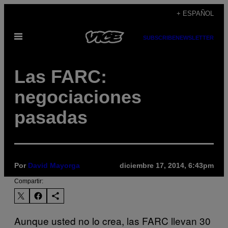
Saltar
+ ESPAÑOL
al
Abrir
contenido
SUBSCRIBE
NEWSLETTER
Menú
Las FARC:
negociaciones
pasadas
Por
David Mayorga
diciembre 17, 2014, 6:43pm
Compartir:
Aunque usted no lo crea, las FARC llevan 30