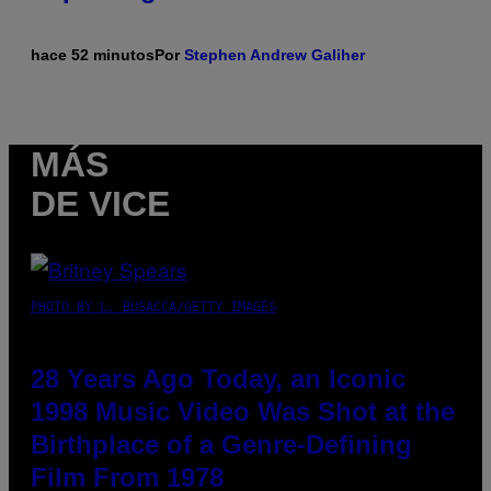
hace 52 minutos
Por
Stephen Andrew Galiher
MÁS
DE VICE
PHOTO BY L. BUSACCA/GETTY IMAGES
28 Years Ago Today, an Iconic
1998 Music Video Was Shot at the
Birthplace of a Genre-Defining
Film From 1978