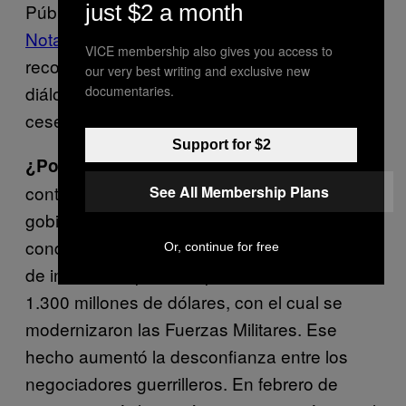
Pública. También se creó una
Comisión de
just $2 a month
Notables
que formuló una serie de
VICE membership also gives you access to
recomendaciones para avanzar en los
our very best writing and exclusive new
diálogos, en especial en un escenario de
documentaries.
cese al fuego bilateral.
Support for $2
A la par que las FARC
¿Por qué terminó?
continuaban con su fortalecimiento, el
See All Membership Plans
gobierno Pastrana negoció y aceptó las
condiciones del
Plan Colombia
, un paquete
Or, continue for free
de inversión aprobado por la Casa Blanca de
1.300 millones de dólares, con el cual se
modernizaron las Fuerzas Militares. Ese
hecho aumentó la desconfianza entre los
negociadores guerrilleros. En febrero de