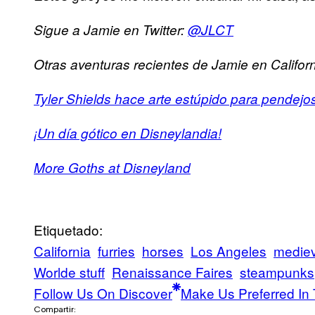
Sigue a Jamie en Twitter:
@JLCT
Otras aventuras recientes de Jamie en Californ
Tyler Shields hace arte estúpido para pendejo
¡Un día gótico en Disneylandia!
More Goths at Disneyland
Etiquetado:
California
furries
horses
Los Angeles
mediev
Worlde stuff
Renaissance Faires
steampunks
Follow Us On Discover
Make Us Preferred In 
Compartir: