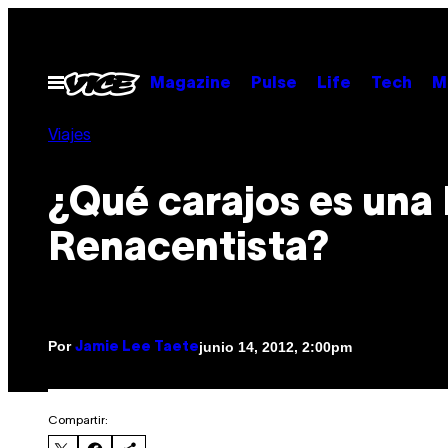
Saltar
al
contenido
Abrir
Magazine
Pulse
Life
Tech
M
Menú
Viajes
¿Qué carajos es una 
Renacentista?
Por
junio 14, 2012, 2:00pm
Jamie Lee Taete
Compartir: