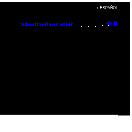
+ ESPAÑOL
Instagram
TikTok
YouTube
Google
Goog
Subscribe
Newsletter
Discove
Top
Posts