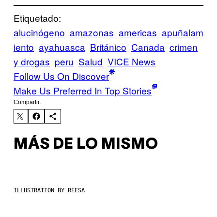
Etiquetado:
alucinógeno
amazonas
americas
apuñalam
iento
ayahuasca
Británico
Canada
crimen
y drogas
peru
Salud
VICE News
Follow Us On Discover
Make Us Preferred In Top Stories
Compartir:
MÁS DE LO MISMO
ILLUSTRATION BY REESA