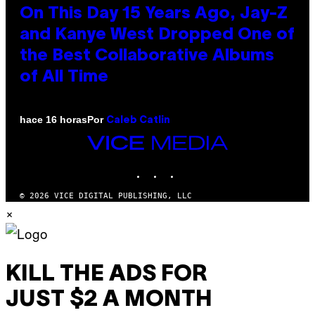
On This Day 15 Years Ago, Jay-Z
and Kanye West Dropped One of
the Best Collaborative Albums
of All Time
Por
hace 16 horas
Caleb Catlin
VICE
MEDIA
INSTAGRAM
TIKTOK
YOUTUBE
© 2026 VICE DIGITAL PUBLISHING, LLC
×
KILL THE ADS FOR
JUST $2 A MONTH