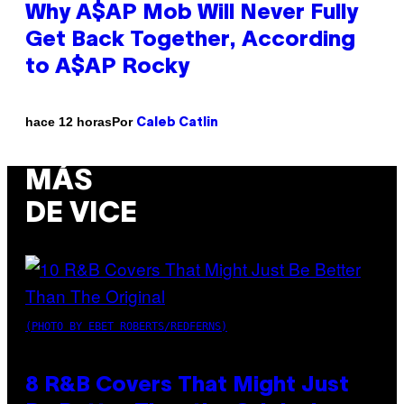
Why A$AP Mob Will Never Fully
Get Back Together, According
to A$AP Rocky
Por
hace 12 horas
Caleb Catlin
MÁS
DE VICE
(PHOTO BY EBET ROBERTS/REDFERNS)
8 R&B Covers That Might Just