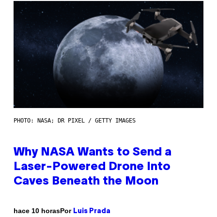
PHOTO: NASA; DR PIXEL / GETTY IMAGES
Why NASA Wants to Send a
Laser-Powered Drone Into
Caves Beneath the Moon
Por
hace 10 horas
Luis Prada