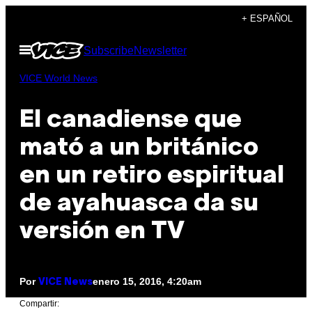
Saltar
+ ESPAÑOL
al
Abrir
Subscribe
Newsletter
contenido
Menú
VICE World News
El canadiense que
mató a un británico
en un retiro espiritual
de ayahuasca da su
versión en TV
Por
enero 15, 2016, 4:20am
VICE News
Compartir: