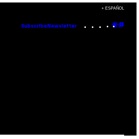
+ ESPAÑOL
Instagram
TikTok
YouTube
Google
Goog
Subscribe
Newsletter
Discove
Top
Posts