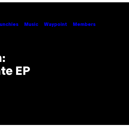
unchies
Music
Waypoint
Members
:
nte EP