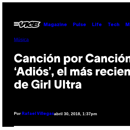
Saltar
al
contenido
Abrir
Magazine
Pulse
Life
Tech
M
Menú
Música
Canción por Canción
‘Adiós’, el más recie
de Girl Ultra
Por
abril 30, 2018, 1:37pm
Rafael Villegas