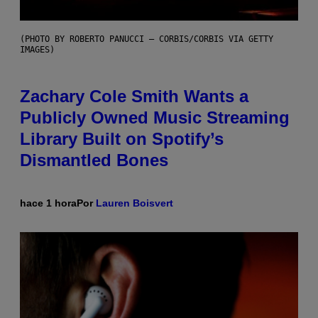
(PHOTO BY ROBERTO PANUCCI – CORBIS/CORBIS VIA GETTY
IMAGES)
Zachary Cole Smith Wants a
Publicly Owned Music Streaming
Library Built on Spotify’s
Dismantled Bones
hace 1 hora
Por
Lauren Boisvert