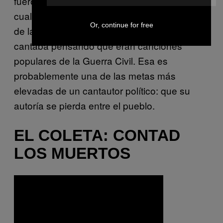
fueron silenciadas por la dictadura, pese a lo
cual
algunas de ellas
llegaron a ser himnos
Or, continue for free
de la lucha anti-franquista que la gente
cantaba pensando que eran canciones
populares de la Guerra Civil. Esa es
probablemente una de las metas más
elevadas de un cantautor político: que su
autoría se pierda entre el pueblo.
EL COLETA: CONTAD
LOS MUERTOS