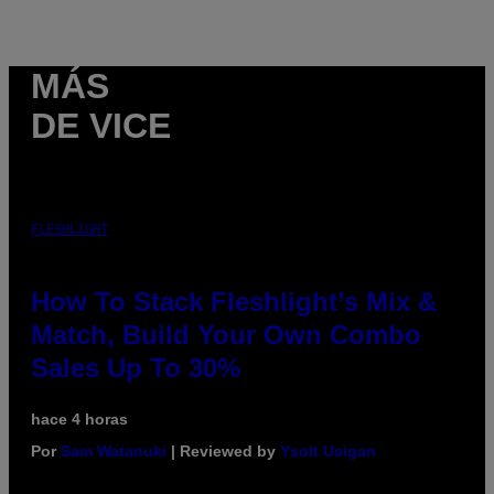
MÁS
DE VICE
FLESHLIGHT
How To Stack Fleshlight’s Mix &
Match, Build Your Own Combo
Sales Up To 30%
hace 4 horas
Por
Sam Watanuki
| Reviewed by
Ysolt Usigan