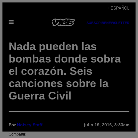
Saltar
+ ESPAÑOL
al
Abrir
contenido
SUBSCRIBE
NEWSLETTER
Menú
Nada pueden las
bombas donde sobra
el corazón. Seis
canciones sobre la
Guerra Civil
Por
Noisey Staff
julio 19, 2016, 3:33am
Compartir: