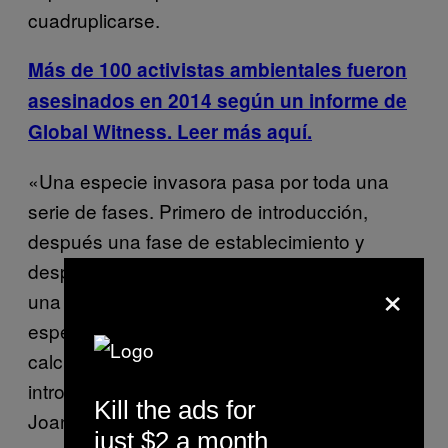
cuadruplicarse.
Más de 100 activistas ambientales fueron
asesinados en 2014 según un informe de
Global Witness. Leer más aquí.
«Una especie invasora pasa por toda una
serie de fases. Primero de introducción,
después una fase de establecimiento y
después de expansión. Son fases que tienen
×
una cierta probabilidad y no todas las
especies llegan a expandirse. Aquí hemos
calculado que sólo el 12% de las especies
introducidas que son invasoras», explica
Kill the ads for
Joan Pino.
just $2 a month