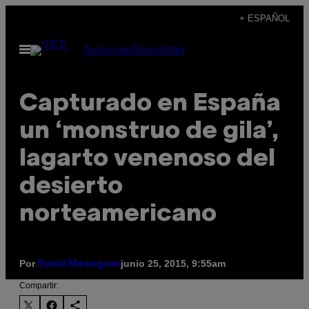
Saltar
+ ESPAÑOL
al
Abrir
Subscribe
Newsletter
contenido
Menú
Capturado en España
un ‘monstruo de gila’,
lagarto venenoso del
desierto
norteamericano
Por
junio 25, 2015, 9:55am
David Meseguer
Compartir: