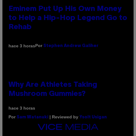
Eminem Put Up His Own Money
to Help a Hip-Hop Legend Go to
Rehab
Por
hace 3 horas
Stephen Andrew Galiher
Why Are Athletes Taking
Mushroom Gummies?
hace 3 horas
Por
| Reviewed by
Sam Watanuki
Ysolt Usigan
VICE
MEDIA