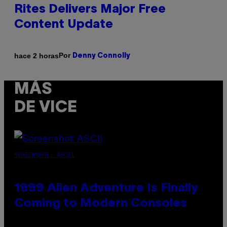
Rites Delivers Major Free
Content Update
Por
hace 2 horas
Denny Connolly
MÁS
DE VICE
SCREENSHOT: ASCII
1999 Alien Adventure Is Finally
Coming to Modern Consoles