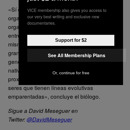
«Sí que se producen hibridaciones entre
VICE membership also gives you access to
our very best writing and exclusive new
organismos autóctonos pero se da entre
documentaries.
organismos muy próximos como por ejemplo
entre diversas plantas nativas y exóticas del
Support for $2
mismo género y esto es un problema muy
grande porque se empiezan a diluir los
See All Membership Plans
genes exóticos dentro de las poblaciones
nativas. Esto solo pasa cuando existe mucha
Or, continue for free
proximidad filogenética. Es decir, cuando son
seres que tienen líneas evolutivas
emparentadas», concluye el biólogo.
Sigue a David Meseguer en
Twitter:
@DavidMeseguer