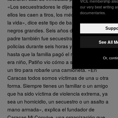
VICE membership also 
«Los secuestradores le dijeron que cuando a
our very best writing 
documentaries.
ellos les caen a tiros, los médicos les salvan
la vida», dice este tipo de barba y ojos
Suppor
negros grandes. Seis años después, su
padre también fue secuestrado por unos
See All 
policías durante seis horas y fue liberado
hasta que la familia pagó el rescate. Cuando
Or, conti
era niño, Patiño vio cómo a su tío le pegaban
un tiro para robarle una camioneta. «En
Caracas todos somos víctimas de una u otra
forma. Siempre tienes un familiar o un amigo
que ha sido víctima de violencia extrema, ya
sea un homicidio, un secuestro o un asalto a
mano armada», explica el fundador de
Caracas Mi Convive, una organización que