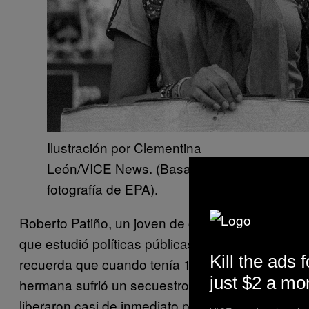
Ilustración por Clementina
León/VICE News. (Basada en
fotografía de EPA).
Roberto Patiño, un joven de clase media alta
que estudió políticas públicas en Harvard,
Kill the ads f
recuerda que cuando tenía 17 años, su
just $2 a mo
hermana sufrió un secuestro exprés. La
liberaron casi de inmediato por ser médico.