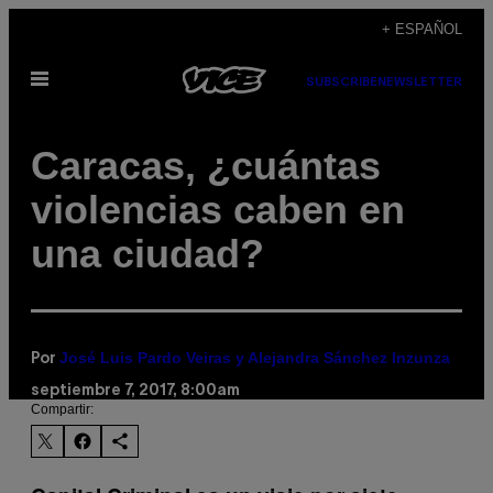
Saltar
+ ESPAÑOL
al
Abrir
contenido
SUBSCRIBE
NEWSLETTER
Menú
Caracas, ¿cuántas
violencias caben en
una ciudad?
José Luis Pardo Veiras y Alejandra Sánchez Inzunza
Por
septiembre 7, 2017, 8:00am
Compartir: