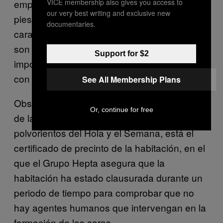
VICE membership also gives you access to
empezando a salir en el suelo, justo bajo mis
our very best writing and exclusive new
pies. No hay nada de sagrado en torno a las
documentaries.
caras. Parece que las paredes y los suelos
son tan fértiles en paranormalidad, que no
Support for $2
importa mancillarlos un poquito rascándolos
con la uña.
See All Membership Plans
Observo asombrada que bajo el mueblecito
Or, continue for free
de la tele, confundido entre ejemplares
polvorientos del Hola y el Semana, está el
certificado de precinto de la habitación, en el
que el Grupo Hepta asegura que la
habitación ha estado clausurada durante un
periodo de tiempo para comprobar que no
hay agentes humanos que intervengan en la
formación de las caras.