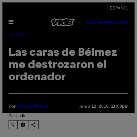
Saltar
+ ESPAÑOL
al
Abrir
contenido
SUBSCRIBE
NEWSLETTER
Menú
Identidad
Las caras de Bélmez
me destrozaron el
ordenador
Por
junio 12, 2016, 11:00pm
Sabina Urraca
Compartir: