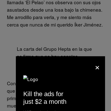
llamada ‘El Pelao’ nos observa con sus ojos
asustados desde una losa bajo la chimenea.
Me arrodillo para verla, y me siento más
cerca que nunca de mi querido Íker Jiménez.
La carta del Grupo Hepta en la que
se firma que no hay agentes
×
humanos que inflyan en la
formación de las caras
Con las manos temblorosas, toco la cara,
que no tiene la protección de cristal de la
Kill the ads for
primera. La nieta de María Gómez nos
just $2 a month
muestra las nuevas caras que están