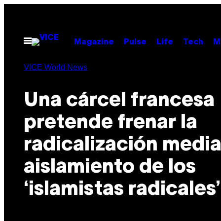
Saltar
al
contenido
Abrir
Magazine
Pulse
Life
Tech
M
Menú
VICE World News
Una cárcel francesa
pretende frenar la
radicalización media
aislamiento de los
‘islamistas radicales’