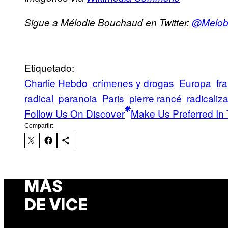
Sigue a Mélodie Bouchaud en Twitter:
@Melob
Etiquetado:
Charlie Hebdo
crímenes y drogas
Europa
fr
radical
paranoia
Paris
pierre rancé
radicaliz
Follow Us On Discover
Make Us Preferred In 
Compartir:
MÁS
DE VICE