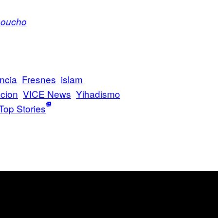
oucho
ancia
Fresnes
islam
acion
VICE News
Yihadismo
Top Stories