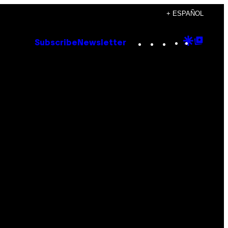
+ ESPAÑOL
Instagram
TikTok
YouTube
Google
Goog
Subscribe
Newsletter
Discove
Top
Posts