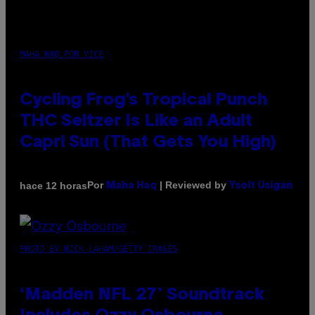
MAHA HAQ FOR VICE
Cycling Frog’s Tropical Punch
THC Seltzer Is Like an Adult
Capri Sun (That Gets You High)
Por
| Reviewed by
hace 12 horas
Maha Haq
Ysolt Usigan
PHOTO BY NICK LAHAM/GETTY IMAGES
‘Madden NFL 27’ Soundtrack