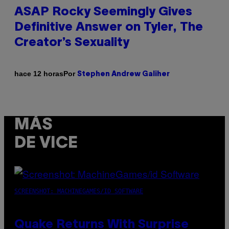
ASAP Rocky Seemingly Gives
Definitive Answer on Tyler, The
Creator’s Sexuality
Por
hace 12 horas
Stephen Andrew Galiher
MÁS
DE VICE
SCREENSHOT: MACHINEGAMES/ID SOFTWARE
Quake Returns With Surprise