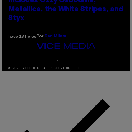
Includes Ozzy Osbourne,
Metallica, the White Stripes, and
Styx
Por
hace 13 horas
Dan Milam
VICE
MEDIA
INSTAGRAM
TIKTOK
YOUTUBE
© 2026 VICE DIGITAL PUBLISHING, LLC