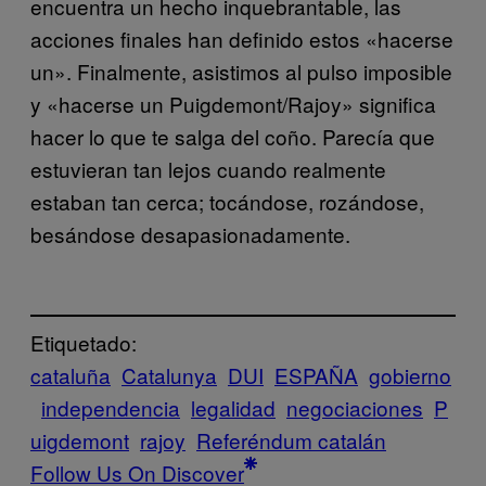
encuentra un hecho inquebrantable, las
acciones finales han definido estos «hacerse
un». Finalmente, asistimos al pulso imposible
y «hacerse un Puigdemont/Rajoy» significa
hacer lo que te salga del coño. Parecía que
estuvieran tan lejos cuando realmente
estaban tan cerca; tocándose, rozándose,
besándose desapasionadamente.
Etiquetado:
cataluña
Catalunya
DUI
ESPAÑA
gobierno
independencia
legalidad
negociaciones
P
uigdemont
rajoy
Referéndum catalán
Follow Us On Discover