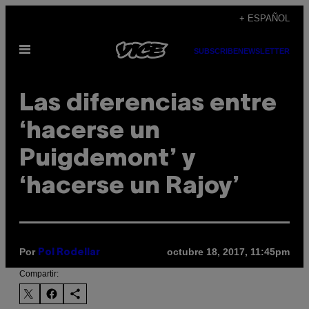
Saltar
+ ESPAÑOL
al
Abrir
contenido
SUBSCRIBE
NEWSLETTER
Menú
Las diferencias entre
‘hacerse un
Puigdemont’ y
‘hacerse un Rajoy’
Por
octubre 18, 2017, 11:45pm
Pol Rodellar
Compartir: