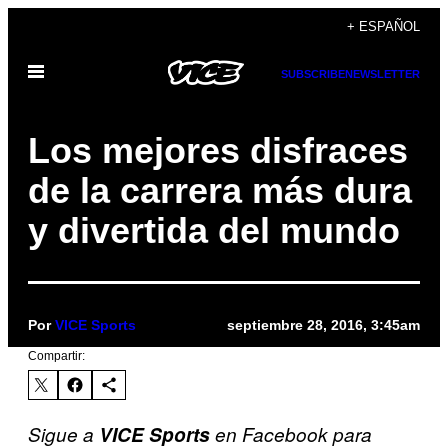
Saltar
+ ESPAÑOL
al
Abrir
contenido
SUBSCRIBE
NEWSLETTER
Menú
Los mejores disfraces
de la carrera más dura
y divertida del mundo
Por
VICE Sports
septiembre 28, 2016, 3:45am
Compartir:
Sigue a
VICE Sports
en Facebook para