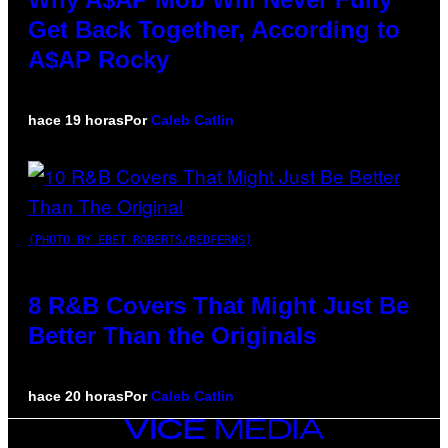
Get Back Together, According to
A$AP Rocky
hace 19 horas
Por
Caleb Catlin
(PHOTO BY EBET ROBERTS/REDFERNS)
8 R&B Covers That Might Just Be
Better Than the Originals
hace 20 horas
Por
Caleb Catlin
VICE
MEDIA