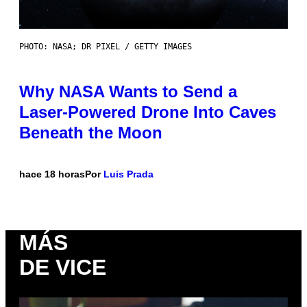
PHOTO: NASA; DR PIXEL / GETTY IMAGES
Why NASA Wants to Send a
Laser-Powered Drone Into Caves
Beneath the Moon
hace 18 horas
Por
Luis Prada
MÁS
DE VICE