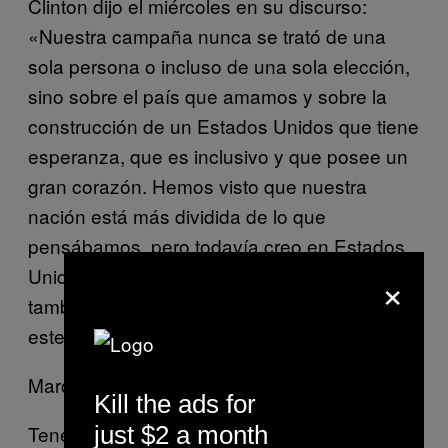
Clinton dijo el miércoles en su discurso:
«Nuestra campaña nunca se trató de una
sola persona o incluso de una sola elección,
sino sobre el país que amamos y sobre la
construcción de un Estados Unidos que tiene
esperanza, que es inclusivo y que posee un
gran corazón. Hemos visto que nuestra
nación está más dividida de lo que
pensábamos, pero todavía creo en Estados
Unidos y siempre lo haré. Y si ustedes
×
también lo creen, entonces debemos aceptar
este resultado y mirar hacia el futuro».
Marquen esta cita como favorita, imprímanla.
Kill the ads for
Tenemos que ser las mujeres que causen
just $2 a month