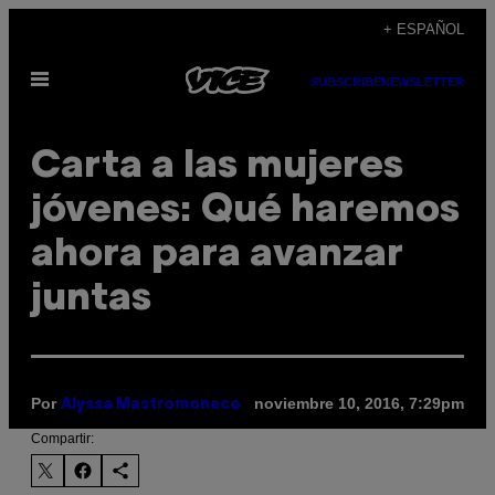
Saltar
+ ESPAÑOL
al
Abrir
contenido
SUBSCRIBE
NEWSLETTER
Menú
Carta a las mujeres
jóvenes: Qué haremos
ahora para avanzar
juntas
Por
noviembre 10, 2016, 7:29pm
Alyssa Mastromonaco
Compartir: