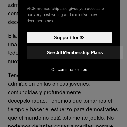
admiración en las chicas jóvenes,
VICE membership also gives you access to
confundidas y profundamente
our very best writing and exclusive new
decepcionadas.
documentaries.
Ella es sólo una mujer y sólo puede hacer
Support for $2
una parte del trabajo. Hoy ella nos consoló a
todos e instó a una nación a apoyar a su
See All Membership Plans
nuevo presidente y a tener la mente abierta.
Or, continue for free
Tenemos que ser las mujeres que causen
admiración en las chicas jóvenes,
confundidas y profundamente
decepcionadas. Tenemos que tomarnos el
tiempo y hacer el esfuerzo para demostrarles
que el mundo no está totalmente jodido. No
podemos dejar las cosas a medias, porque