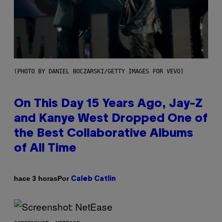
(PHOTO BY DANIEL BOCZARSKI/GETTY IMAGES FOR VEVO)
On This Day 15 Years Ago, Jay-Z
and Kanye West Dropped One of
the Best Collaborative Albums
of All Time
Por
hace 3 horas
Caleb Catlin