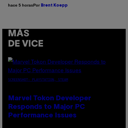
Por
hace 5 horas
Brent Koepp
MÁS
DE VICE
SCREENSHOT: PLAYSTATION, STEAM
Marvel Tokon Developer
Responds to Major PC
Performance Issues