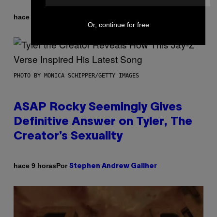
Por
hace 7 horas
Lauren Boisvert
Or, continue for free
PHOTO BY MONICA SCHIPPER/GETTY IMAGES
ASAP Rocky Seemingly Gives
Definitive Answer on Tyler, The
Creator’s Sexuality
Por
hace 9 horas
Stephen Andrew Galiher