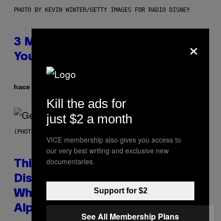
PHOTO BY KEVIN WINTER/GETTY IMAGES FOR RADIO DISNEY
×
3 Millennial Anthems That Make
You Think of Your Best Friend
Por
hace 7 horas
Lauren Boisvert
Kill the ads for
just $2 a month
(PHOTO BY TAYLOR HILL/GETTY IMAGES)
VICE membership also gives you access to
our very best writing and exclusive new
documentaries.
This Researcher Accidentally
Discovered the New ‘Millennial
Support for $2
Whoop’ of Pop Music: The Gen
Alpha Melody
See All Membership Plans