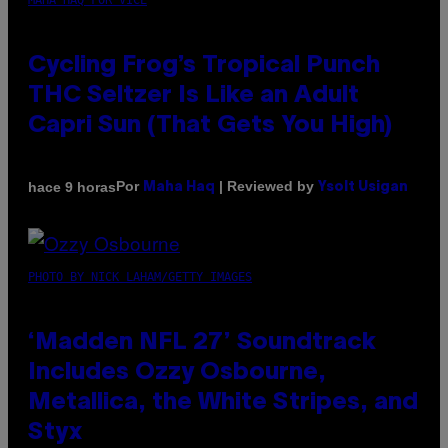
MAHA HAQ FOR VICE
Cycling Frog’s Tropical Punch
THC Seltzer Is Like an Adult
Capri Sun (That Gets You High)
Por
| Reviewed by
hace 9 horas
Maha Haq
Ysolt Usigan
PHOTO BY NICK LAHAM/GETTY IMAGES
‘Madden NFL 27’ Soundtrack
Includes Ozzy Osbourne,
Metallica, the White Stripes, and
Styx