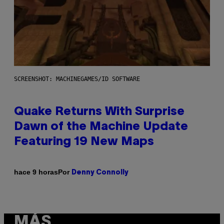
SCREENSHOT: MACHINEGAMES/ID SOFTWARE
Quake Returns With Surprise
Dawn of the Machine Update
Featuring 19 New Maps
Por
hace 9 horas
Denny Connolly
MÁS