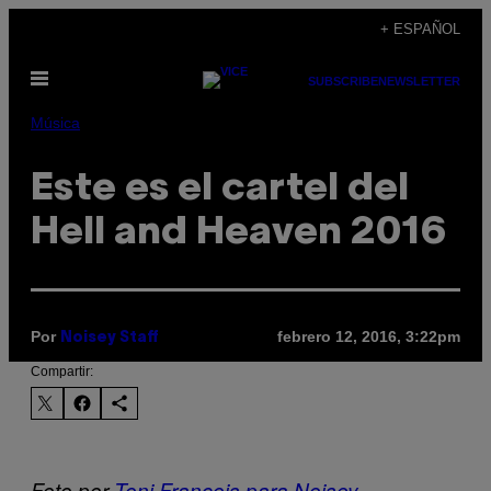
Saltar
+ ESPAÑOL
al
Abrir
contenido
SUBSCRIBE
NEWSLETTER
Menú
Música
Este es el cartel del
Hell and Heaven 2016
Por
febrero 12, 2016, 3:22pm
Noisey Staff
Compartir:
Foto por
Toni Francois para Noisey.