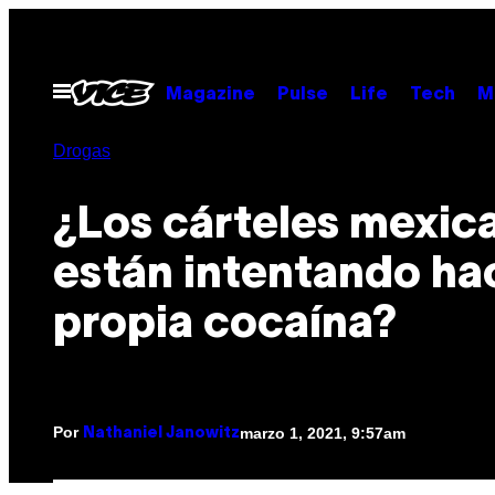
Saltar
al
contenido
Abrir
Magazine
Pulse
Life
Tech
M
Menú
Drogas
¿Los cárteles mexic
están intentando ha
propia cocaína?
Por
marzo 1, 2021, 9:57am
Nathaniel Janowitz