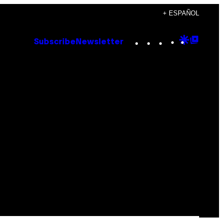
+ ESPAÑOL
Instagram
TikTok
YouTube
Google
Goog
Subscribe
Newsletter
Discove
Top
Posts