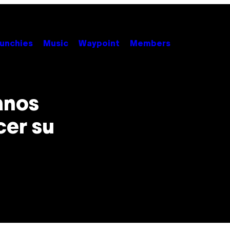
unchies
Music
Waypoint
Members
anos
cer su