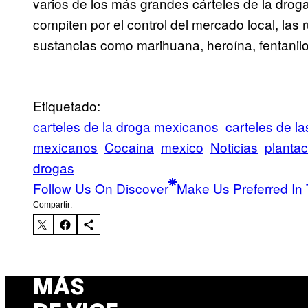
varios de los más grandes cárteles de la dro
compiten por el control del mercado local, las 
sustancias como marihuana, heroína, fentanil
Etiquetado:
carteles de la droga mexicanos
carteles de l
mexicanos
Cocaina
mexico
Noticias
planta
drogas
Follow Us On Discover
Make Us Preferred In 
Compartir:
MÁS