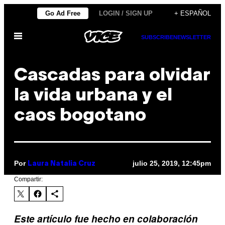
Saltar
Go Ad Free
LOGIN / SIGN UP
+ ESPAÑOL
al
Abrir
contenido
SUBSCRIBE
NEWSLETTER
Menú
Cascadas para olvidar
la vida urbana y el
caos bogotano
Por
julio 25, 2019, 12:45pm
Laura Natalia Cruz
Compartir:
Este artículo fue hecho en colaboración